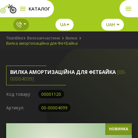
КАТАЛОГ
UA
UAH
TitanBike
Велозапчастини
Вилки
Вилка амортизаційна для ФетБайка
ВИЛКА АМОРТИЗАЦІЙНА ДЛЯ ФЕТБАЙКА
[00-
00004099]
Код товару
00001120
Артикул:
00-00004099
НОВИНКА