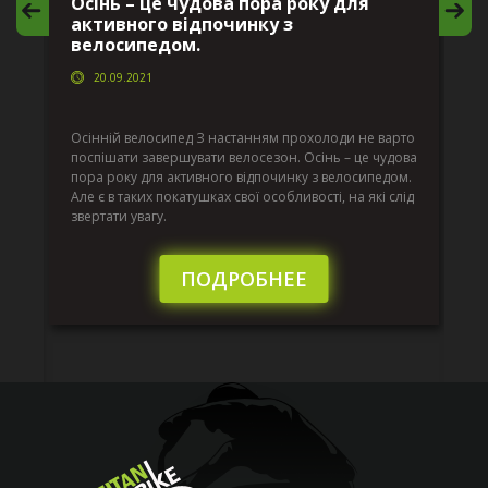
Осінь – це чудова пора року для
М
активного відпочинку з
в
велосипедом.
20.09.2021
г
Да
ко
Осінній велосипед З настанням прохолоди не варто
по
поспішати завершувати велосезон. Осінь – це чудова
вс
пора року для активного відпочинку з велосипедом.
к.
ве
Але є в таких покатушках свої особливості, на які слід
по
звертати увагу.
те
пі
сл
ПОДРОБНЕЕ