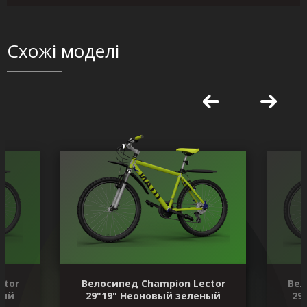
Схожі моделі
ctor
Велосипед Champion Lector
Вел
ный
29"19" Неоновый зеленый
29