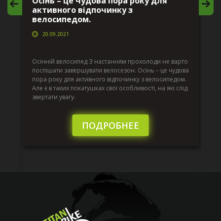
Осінь – це чудова пора року для
М
активного відпочинку з
в
велосипедом.
20.09.2021
г
Да
ко
Осінній велосипед З настанням прохолоди не варто
по
поспішати завершувати велосезон. Осінь – це чудова
вс
пора року для активного відпочинку з велосипедом.
к.
ве
Але є в таких покатушках свої особливості, на які слід
по
звертати увагу.
те
пі
сл
ПОДРОБНЕЕ