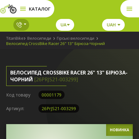
КАТАЛОГ
UA
UAH
TitanBike
Велосипеди
Гірські велосипеди
Велосипед CrossBike Racer 26" 13" Бірюза-Чорний
ВЕЛОСИПЕД CROSSBIKE RACER 26" 13" БІРЮЗА-
ЧОРНИЙ
[26PRJS21-003299]
Код товару
00001179
Артикул:
26PrJS21-003299
НОВИНКА