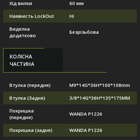
Хід вилки
60 мм
Наявність LockOut
Ні
Виделка
Безрізьбова
додатково
КОЛІСНА
ЧАСТИНА
Втулка (передня)
M9*14G*36H*100*108mm
Втулка (Задня)
3/8*14G*36H*135*175MM
Покришка
WANDA P1226
(передня)
Покришка (задня)
WANDA P1226