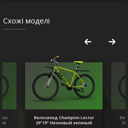
Схожі моделі
ctor
Велосипед Champion Lector
Вел
ный
29"19" Неоновый зеленый
29