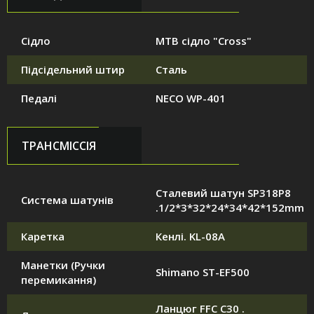
Сідло
MTB сідло "Cross"
Підсідельний штир
Сталь
Педалі
NECO WP-401
ТРАНСМІССІЯ
Сталевий шатун SP318P8
Система шатунів
.1/2*3*32*24*34*42*152mm
Каретка
Кенлі. KL-08A
Манетки (Ручки
Shimano ST-EF500
перемикання)
Ланцюг FFC C30 .