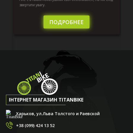
по
звертати увагу.
те
пі
сл
ПОДРОБНЕЕ
ІНТЕРНЕТ МАГАЗИН TITANBIKE
Харьков, ул.Льва Толстого и Раевской
+38 (099) 424 13 52