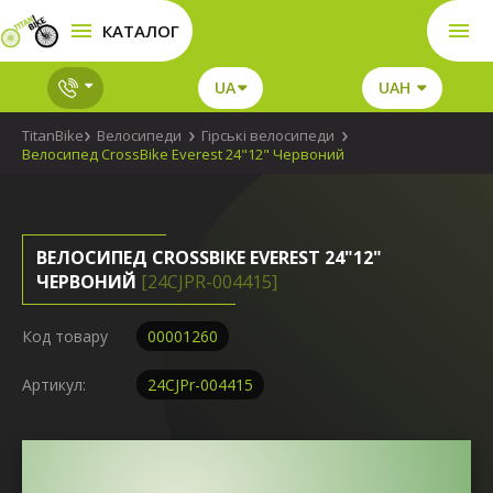
КАТАЛОГ
UA
UAH
TitanBike
Велосипеди
Гірські велосипеди
Велосипед CrossBike Everest 24"12" Червоний
ВЕЛОСИПЕД CROSSBIKE EVEREST 24"12"
ЧЕРВОНИЙ
[24CJPR-004415]
Код товару
00001260
Артикул:
24CJPr-004415