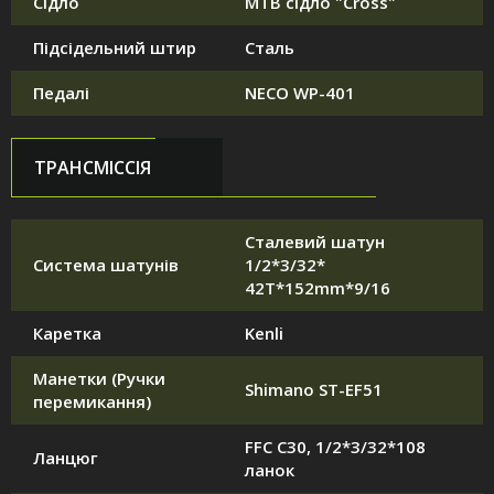
Сідло
MTB сідло "Cross"
Підсідельний штир
Сталь
Педалі
NECO WP-401
ТРАНСМІССІЯ
Сталевий шатун
Система шатунів
1/2*3/32*
42T*152mm*9/16
Каретка
Kenli
Манетки (Ручки
Shimano ST-EF51
перемикання)
FFC C30, 1/2*3/32*108
Ланцюг
ланок