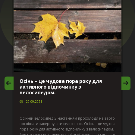
Осінь – це чудова пора року для
М
активного відпочинку з
в
велосипедом.
20.09.2021
г
Да
ко
Осінній велосипед З настанням прохолоди не варто
по
поспішати завершувати велосезон. Осінь – це чудова
вс
пора року для активного відпочинку з велосипедом.
к.
ве
Але є в таких покатушках свої особливості, на які слід