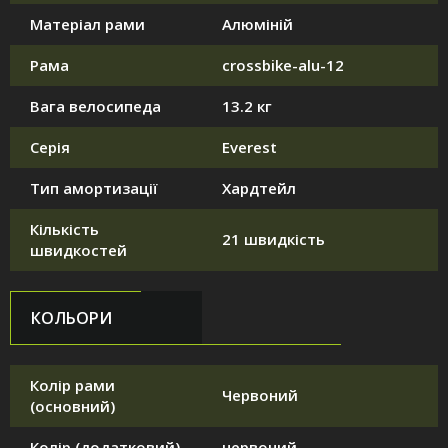
Матеріал рами
Алюміній
Рама
crossbike-alu-12
Вага велосипеда
13.2 кг
Серія
Everest
Тип амортизації
Хардтейл
Кількість
21 швидкість
швидкостей
КОЛЬОРИ
Колір рами
Червоний
(основний)
Колір (додатковий)
червоний