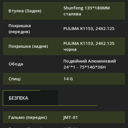
Shunfeng 135*180MM
Втулка (Задня)
сталева
Покришка
PULIMA K1153, 24X2.125
(передня)
PULIMA K1153, 24X2.125
Покришка (задня)
чорна
Подвійний Алюмінієвий
Обода
24"*1 - 75*14G*36H
Спиці
14 G
БЕЗПЕКА
Гальмо (переднє)
JMT-01