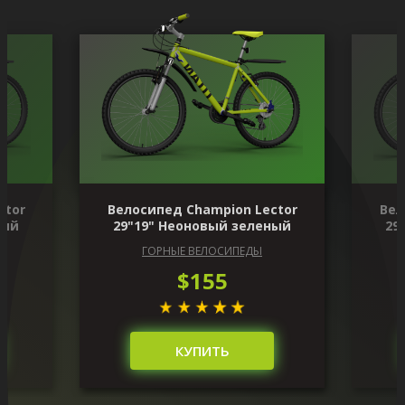
ctor
Велосипед Champion Lector
Вел
ный
29"19" Неоновый зеленый
29
ГОРНЫЕ ВЕЛОСИПЕДЫ
$155
КУПИТЬ