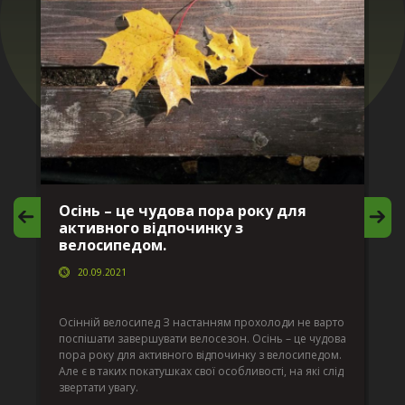
Осінь – це чудова пора року для
М
активного відпочинку з
в
велосипедом.
20.09.2021
г
Да
ко
Осінній велосипед З настанням прохолоди не варто
по
поспішати завершувати велосезон. Осінь – це чудова
вс
пора року для активного відпочинку з велосипедом.
к.
ве
Але є в таких покатушках свої особливості, на які слід
по
звертати увагу.
те