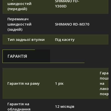
SHIMANO FD-
швидкостей
Y300D
(передній)
Перемикач
швидкостей
SHIMANO RD-M370
(задній)
Тип задньої втулки
Під касету
ГАРАНТІЯ
Гаран
поши
Гарантія на раму
1 рік
на
лако
покри
Гарантія на
12 місяців
обладнання