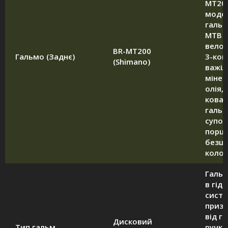
MT20
моде
гальм
MTB
велос
BR-MT200
Гальмо (Заднє)
3-кон
(Shimano)
важіл
мінер
олія,
кова
гальм
супор
порш
безш
колод
Галь
в гід
систе
приз
від г
Дисковий
Тип гальм
ручки