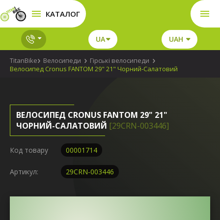
КАТАЛОГ
UA
UAH
TitanBike
Велосипеди
Гірські велосипеди
Велосипед Cronus FANTOM 29" 21" Чорний-Салатовий
ВЕЛОСИПЕД CRONUS FANTOM 29" 21"
ЧОРНИЙ-САЛАТОВИЙ
[29CRN-003446]
Код товару
00001714
Артикул:
29CRN-003446