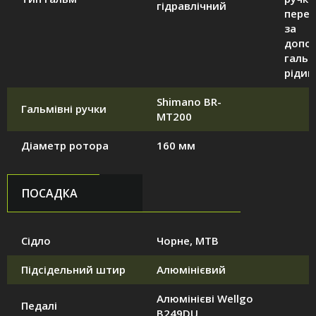
гідравлічний
перед
за
допо
гальм
рідин
Shimano BR-
Гальмівні ручки
MT200
Діаметр ротора
160 мм
ПОСАДКА
Сідло
Чорне, MTB
Підсідельний штир
Алюмінієвий
Алюмінієві Wellgo
Педалі
B249DU