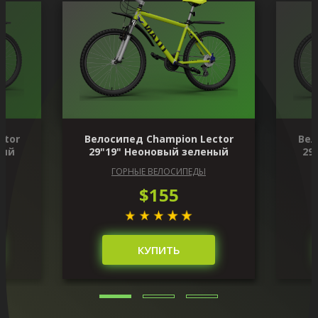
ctor
Велосипед Champion Lector
Вел
ный
29"19" Неоновый зеленый
29
ГОРНЫЕ ВЕЛОСИПЕДЫ
$155
КУПИТЬ