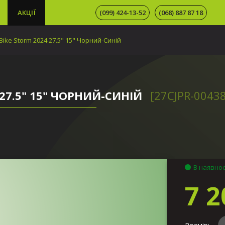
АКЦІЇ
(099) 424-13-52
(068) 887 87 18
ike Storm 2024 27.5" 15" Чорний-Синій
27.5" 15" ЧОРНИЙ-СИНІЙ
[27CJPR-0043
В наявнос
7 2