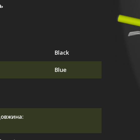
ь
Black
Blue
довжина: