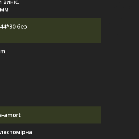
 виніс,
0мм
44*30 без
mm
te-amort
ластомірна