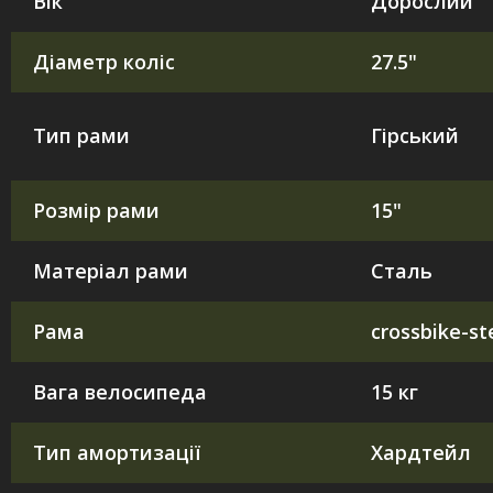
Вік
Дорослий
Діаметр коліс
27.5"
Тип рами
Гірський
Розмір рами
15"
Матеріал рами
Сталь
Рама
crossbike-st
Вага велосипеда
15 кг
Тип амортизації
Хардтейл