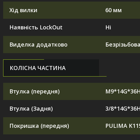
Хід вилки
60 мм
Наявність LockOut
Ні
Виделка додатково
Безрізьбов
КОЛІСНА ЧАСТИНА
Втулка (передня)
M9*14G*36
Втулка (Задня)
3/8*14G*36
Покришка (передня)
PULIMA K115