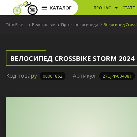
КАТАЛОГ
ПРО НАС
СТАТТІ
TitanBike
Велосипеди
Гірські велосипеди
Велосипед CrossB
ВЕЛОСИПЕД CROSSBIKE STORM 2024 
Код товару
Артикул:
00001862
27CJPr-004381