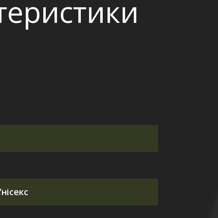
ктеристики
нісекс