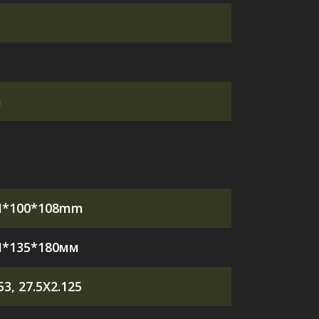
а
H*100*108mm
H*135*180мм
3, 27.5X2.125