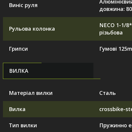
Алюмінієвий
Виніс руля
довжина: 8
NECO 1-1/8*
Рульова колонка
різьбова
Грипси
Гумові 125
ВИЛКА
Матеріал вилки
Сталь
Вилка
crossbike-s
Тип вилки
Пружинно е