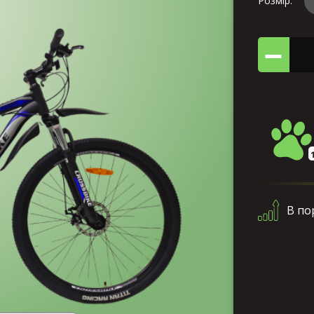
Розмір:
В по