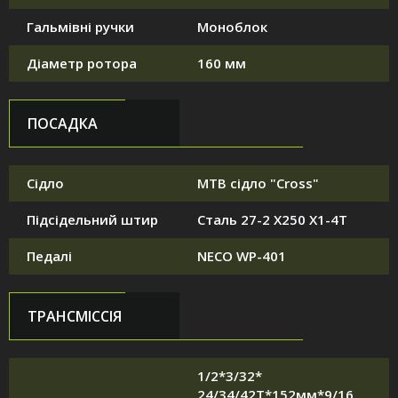
Гальмівні ручки
Моноблок
Діаметр ротора
160 мм
ПОСАДКА
Сідло
MTB сідло "Cross"
Підсідельний штир
Сталь 27-2 X250 X1-4T
Педалі
NECO WP-401
ТРАНСМІССІЯ
1/2*3/32*
24/34/42T*152мм*9/16,