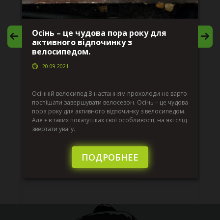
Осінь – це чудова пора року для
М
активного відпочинку з
в
велосипедом.
20.09.2021
г
Да
ко
Осінній велосипед З настанням прохолоди не варто
по
поспішати завершувати велосезон. Осінь – це чудова
вс
пора року для активного відпочинку з велосипедом.
к.
ве
Але є в таких покатушках свої особливості, на які слід
по
звертати увагу.
те
пі
сл
ПОДРОБНЕЕ