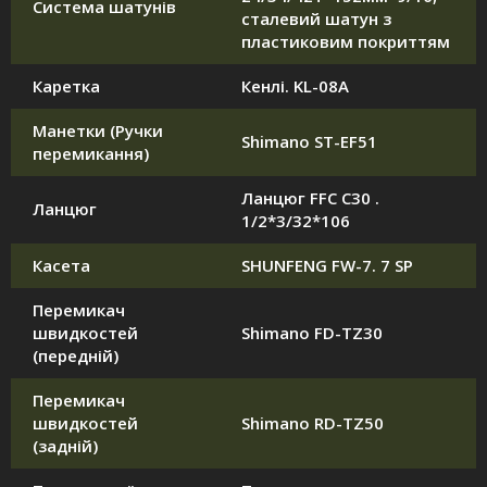
Система шатунів
сталевий шатун з
пластиковим покриттям
Каретка
Кенлі. KL-08A
Манетки (Ручки
Shimano ST-EF51
перемикання)
Ланцюг FFC C30 .
Ланцюг
1/2*3/32*106
Касета
SHUNFENG FW-7. 7 SP
Перемикач
швидкостей
Shimano FD-TZ30
(передній)
Перемикач
швидкостей
Shimano RD-TZ50
(задній)