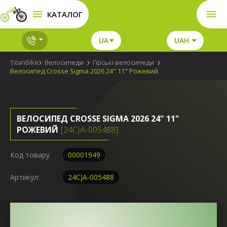
КАТАЛОГ
UA
UAH
TitanBike
Велосипеди
Гірські велосипеди
Велосипед Crosse Sigma 2026 24" 11" Рожевий
ВЕЛОСИПЕД CROSSE SIGMA 2026 24" 11"
РОЖЕВИЙ
[24CJA-005488]
Код товару
00001949
Артикул:
24CJA-005488