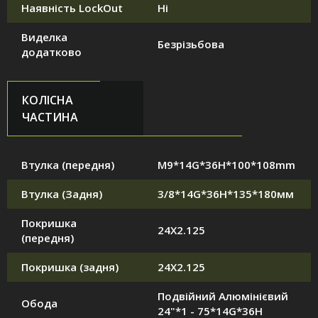
Наявність LockOut
Ні
Виделка
Безрізьбова
додатково
КОЛІСНА
ЧАСТИНА
Втулка (передня)
M9*14G*36H*100*108mm
Втулка (Задня)
3/8*14G*36H*135*180мм
Покришка
24X2.125
(передня)
Покришка (задня)
24X2.125
Подвійний Алюмінієвий
Обода
24"*1 - 75*14G*36H