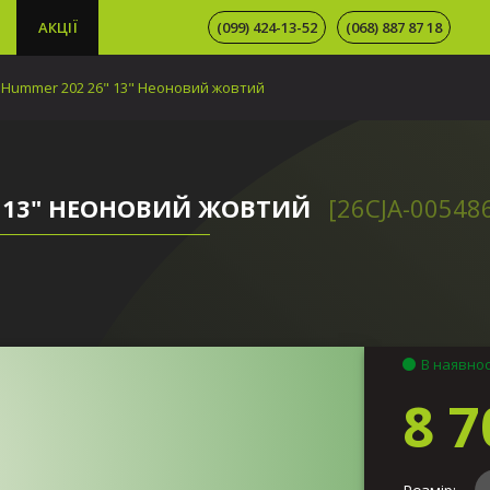
АКЦІЇ
(099) 424-13-52
(068) 887 87 18
 Hummer 202 26" 13" Неоновий жовтий
" 13" НЕОНОВИЙ ЖОВТИЙ
[26CJA-00548
В наявнос
8 7