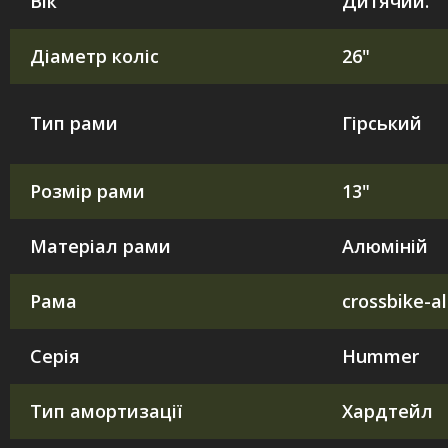
Вік
Дитячий.
Діаметр коліс
26"
Тип рами
Гірський
Розмір рами
13"
Матеріал рами
Алюміній
Рама
crossbike-a
Серія
Hummer
Тип амортизації
Хардтейл