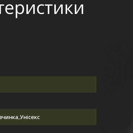
ктеристики
вчинка,Унісекс