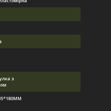
еластомірна
а
улка з
ком
135*180MM