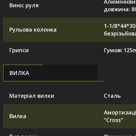
Алюмінієви
Виніс руля
довжина: 
1-1/8*44*30
Рульова колонка
безрізьбов
Грипси
Гумові 12
ВИЛКА
Матеріал вилки
Сталь
Амортизац
Вилка
"Cross"