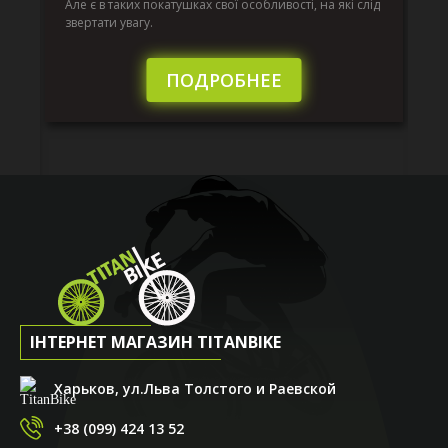
к.
ве
Але є в таких покатушках свої особливості, на які слід
по
звертати увагу.
те
пі
сл
ПОДРОБНЕЕ
ІНТЕРНЕТ МАГАЗИН TITANBIKE
Харьков, ул.Льва Толстого и Раевской
+38 (099) 424 13 52