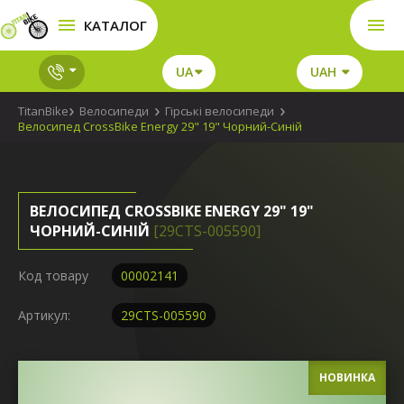
КАТАЛОГ
UA
UAH
TitanBike
Велосипеди
Гірські велосипеди
Велосипед CrossBike Energy 29" 19" Чорний-Синій
ВЕЛОСИПЕД CROSSBIKE ENERGY 29" 19"
ЧОРНИЙ-СИНІЙ
[29СTS-005590]
Код товару
00002141
Артикул:
29СTS-005590
НОВИНКА