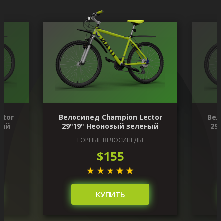
ctor
Велосипед Champion Lector
Вел
ный
29"19" Неоновый зеленый
29
ГОРНЫЕ ВЕЛОСИПЕДЫ
$155
КУПИТЬ