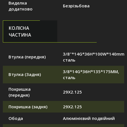
Виделка
Безрізьбова
додатково
КОЛІСНА
ЧАСТИНА
3/8"*14G*36H*100W*140mm,
Втулка (передня)
сталь
3/8*14G*36H*135*175MM,
Втулка (Задня)
сталь
Покришка
29X2.125
(передня)
Покришка (задня)
29X2.125
Обода
Алюмінієвий подвійний