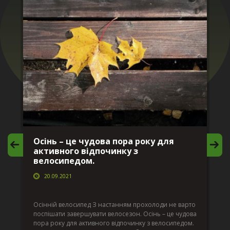
Осінь – це чудова пора року для
М
активного відпочинку з
в
велосипедом.
20.09.2021
г
Да
ко
Осінній велосипед З настанням прохолоди не варто
по
поспішати завершувати велосезон. Осінь – це чудова
вс
пора року для активного відпочинку з велосипедом.