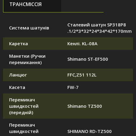
ТРАНСМІССІЯ
Сталевий шатун SP318P8
Система шатунів
.1/2*3*32*24*34*42*170mm
Каретка
Кенлі. KL-08A
Манетки (Ручки
Shimano ST-EF500
перемикання)
Ланцюг
FFC,Z51 112L
Касета
FW-7
Перемикач
швидкостей
Shimano TZ500
(передній)
Перемикач
швидкостей
SHIMANO RD-TZ500