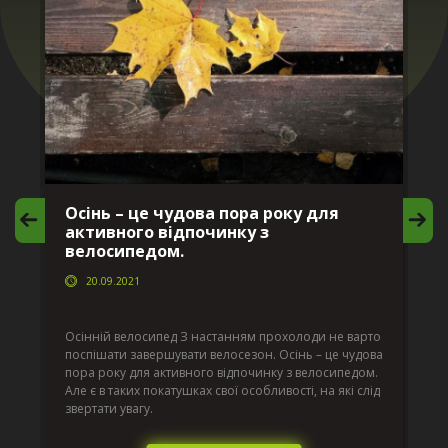
Осінь – це чудова пора року для
М
активного відпочинку з
в
велосипедом.
20.09.2021
г
Да
ко
Осінній велосипед З настанням прохолоди не варто
по
поспішати завершувати велосезон. Осінь – це чудова
вс
пора року для активного відпочинку з велосипедом.
к.
ве
Але є в таких покатушках свої особливості, на які слід
по
звертати увагу.
те
пі