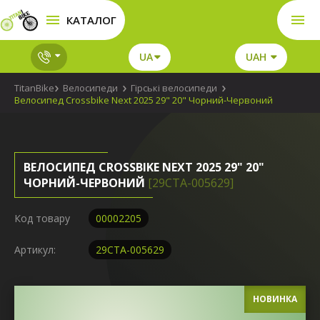
КАТАЛОГ
UA
UAH
TitanBike
Велосипеди
Гірські велосипеди
Велосипед Crossbike Next 2025 29" 20" Чорний-Червоний
ВЕЛОСИПЕД CROSSBIKE NEXT 2025 29" 20"
ЧОРНИЙ-ЧЕРВОНИЙ
[29СTA-005629]
Код товару
00002205
Артикул:
29СTA-005629
НОВИНКА