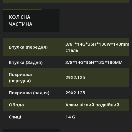
КОЛІСНА
ЧАСТИНА
3/8"*14G*36H*100W*140mm,
Втулка (передня)
сталь
Втулка (Задня)
3/8*14G*36H*135*180MM
Покришка
29X2.125
(передня)
Покришка (задня)
29X2.125
Обода
Алюмінієвий подвійний
Спиці
14 G