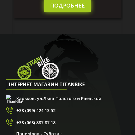
сл
ПОДРОБНЕЕ
ІНТЕРНЕТ МАГАЗИН TITANBIKE
Харьков, ул.Льва Толстого и Раевской
+38 (099) 424 13 52
+38 (068) 887 87 18
Понеділок - Субота::