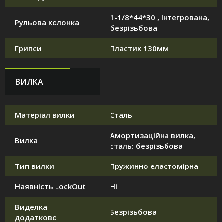
1-1/8*44*30 , Інтегрована,
Рульова колонка
безрізьбова
Грипси
Пластик 130мм
ВИЛКА
Матеріал вилки
Сталь
Амортизаційна вилка,
Вилка
сталь: безрізьбова
Тип вилки
Пружинно еластомірна
Наявність LockOut
Ні
Виделка
Безрізьбова
додатково