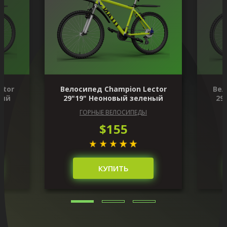
ctor
Велосипед Champion Lector
Вел
ный
29"19" Неоновый зеленый
29
ГОРНЫЕ ВЕЛОСИПЕДЫ
$155
КУПИТЬ