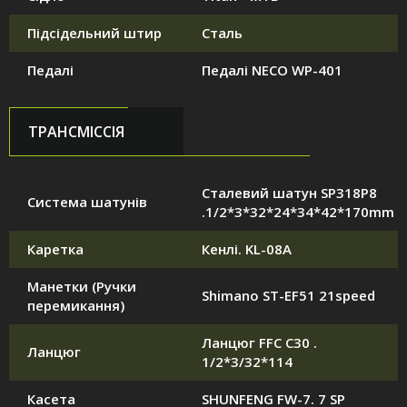
Підсідельний штир
Сталь
Педалі
Педалі NECO WP-401
ТРАНСМІССІЯ
Сталевий шатун SP318P8
Система шатунів
.1/2*3*32*24*34*42*170mm
Каретка
Кенлі. KL-08A
Манетки (Ручки
Shimano ST-EF51 21speed
перемикання)
Ланцюг FFC C30 .
Ланцюг
1/2*3/32*114
Касета
SHUNFENG FW-7. 7 SP