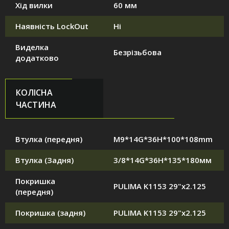
Хід вилки
60 мм
Наявність LockOut
Ні
Виделка
Безрізьбова
додатково
КОЛІСНА
ЧАСТИНА
Втулка (передня)
M9*14G*36H*100*108mm
Втулка (Задня)
3/8*14G*36H*135*180мм
Покришка
PULIMA K1153 29"x2.125
(передня)
Покришка (задня)
PULIMA K1153 29"x2.125