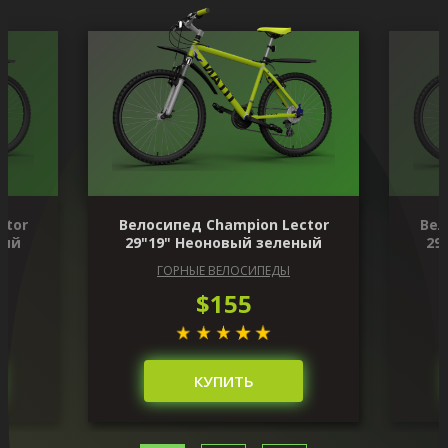
ctor
Велосипед Champion Lector
Вел
ный
29"19" Неоновый зеленый
29
ГОРНЫЕ ВЕЛОСИПЕДЫ
$155
КУПИТЬ