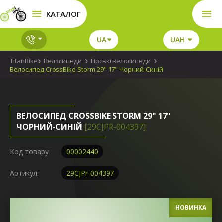
КАТАЛОГ
UA
UAH
TitanBike
Велосипеди
Гірські велосипеди
Велосипед CrossBike Storm 29" 17" Чорний-Синій
ВЕЛОСИПЕД CROSSBIKE STORM 29" 17"
ЧОРНИЙ-СИНІЙ
[29CJPR-004397]
Код товару
00002440
Артикул:
29CJPr-004397
НОВИНКА