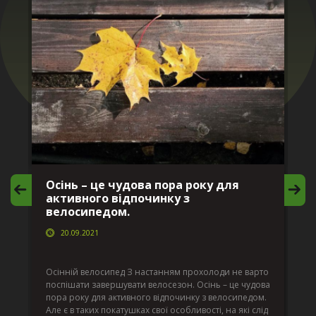
Осінь – це чудова пора року для
М
активного відпочинку з
в
велосипедом.
20.09.2021
г
Да
ко
Осінній велосипед З настанням прохолоди не варто
по
поспішати завершувати велосезон. Осінь – це чудова
вс
пора року для активного відпочинку з велосипедом.
к.
ве
Але є в таких покатушках свої особливості, на які слід