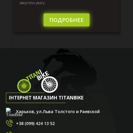
по
звертати увагу.
те
пі
сл
ПОДРОБНЕЕ
ІНТЕРНЕТ МАГАЗИН TITANBIKE
Харьков, ул.Льва Толстого и Раевской
+38 (099) 424 13 52