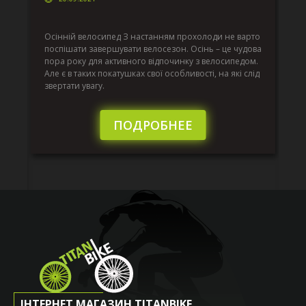
г
Да
ко
Осінній велосипед З настанням прохолоди не варто
по
поспішати завершувати велосезон. Осінь – це чудова
вс
пора року для активного відпочинку з велосипедом.
к.
ве
Але є в таких покатушках свої особливості, на які слід
по
звертати увагу.
те
пі
сл
ПОДРОБНЕЕ
ІНТЕРНЕТ МАГАЗИН TITANBIKE