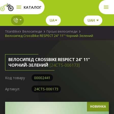
КАТАЛОГ
UA
UAH
TitanBike
Велосипеди
Гірські велосипеди
Велосипед CrossBike RESPECT 24" 11" Чорний-Зелений
ВЕЛОСИПЕД CROSSBIKE RESPECT 24" 11"
ЧОРНИЙ-ЗЕЛЕНИЙ
[24СTS-006173]
Код товару
00002441
Артикул:
24СTS-006173
НОВИНКА