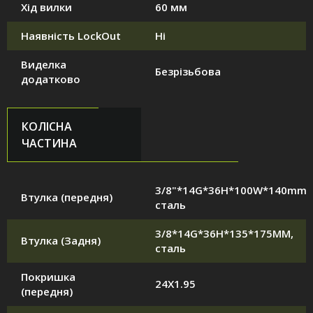
Хід вилки
60 мм
Наявність LockOut
Ні
Виделка
Безрізьбова
додатково
КОЛІСНА
ЧАСТИНА
3/8"*14G*36H*100W*140mm,
Втулка (передня)
сталь
3/8*14G*36H*135*175MM,
Втулка (Задня)
сталь
Покришка
24X1.95
(передня)