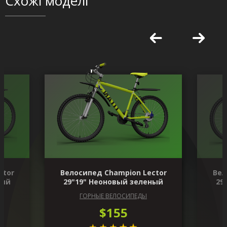
Схожі моделі
ctor
Велосипед Champion Lector
Вел
ный
29"19" Неоновый зеленый
29
ГОРНЫЕ ВЕЛОСИПЕДЫ
$155