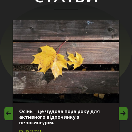
Осінь – це чудова пора року для
М
активного відпочинку з
в
велосипедом.
20.09.2021