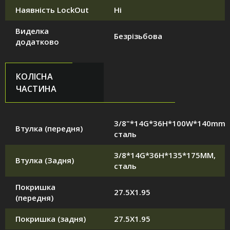
Наявність LockOut
Ні
Виделка
Безрізьбова
додатково
КОЛІСНА
ЧАСТИНА
3/8"*14G*36H*100W*140mm,
Втулка (передня)
сталь
3/8*14G*36H*135*175MM,
Втулка (Задня)
сталь
Покришка
27.5X1.95
(передня)
Покришка (задня)
27.5X1.95