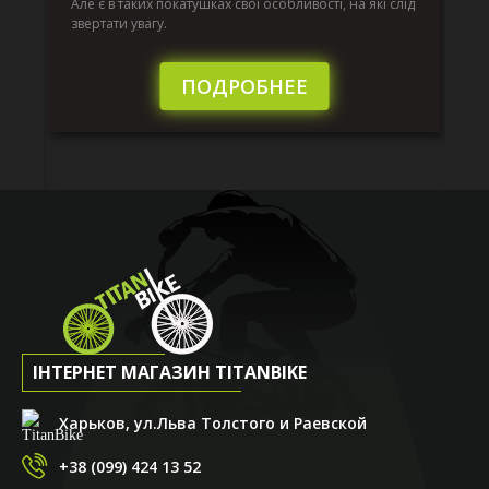
к.
ве
Але є в таких покатушках свої особливості, на які слід
по
звертати увагу.
те
пі
сл
ПОДРОБНЕЕ
ІНТЕРНЕТ МАГАЗИН TITANBIKE
Харьков, ул.Льва Толстого и Раевской
+38 (099) 424 13 52