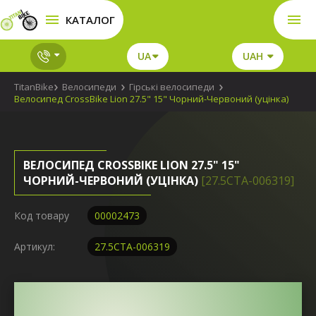
КАТАЛОГ
UA
UAH
TitanBike
Велосипеди
Гірські велосипеди
Велосипед CrossBike Lion 27.5" 15" Чорний-Червоний (уцінка)
ВЕЛОСИПЕД CROSSBIKE LION 27.5" 15"
ЧОРНИЙ-ЧЕРВОНИЙ (УЦІНКА)
[27.5СTA-006319]
Код товару
00002473
Артикул:
27.5СTA-006319