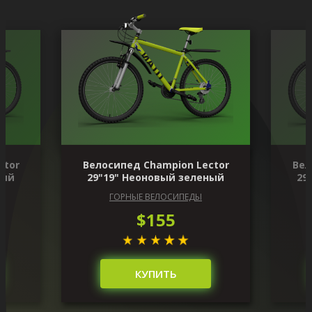
ctor
Велосипед Champion Lector
Вел
ный
29"19" Неоновый зеленый
29
ГОРНЫЕ ВЕЛОСИПЕДЫ
$155
КУПИТЬ