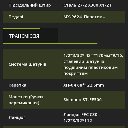
Підсідельний штир
Сталь 27-2 X300 X1-2T
Педалі
MX-P624. Пластик -
ТРАНСМІССІЯ
1/2*3/32* 42T*170мм*9/16,
сталевий шатун із
Система шатунів
подвійним пластиковим
покриттям
Каретка
XH-04 68*122.5mm
Манетки (Ручки
Shimano ST-EF500
перемикання)
Ланцюг FFC C30 .
Ланцюг
1/2*3/32*112