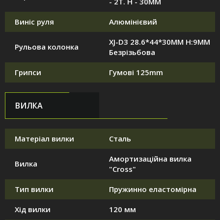
- 2T. H - 30MM
Виніс руля
Алюмінієвий
XJ-D3 28.6*44*30MM H:9MM
Рульова колонка
Безрізьбова
Грипси
Гумові 125mm
ВИЛКА
Матеріал вилки
Сталь
Амортизаційна вилка
Вилка
"Cross"
Тип вилки
Пружинно еластомірна
Хід вилки
120 мм