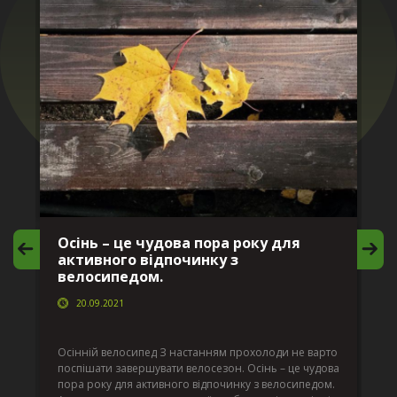
Осінь – це чудова пора року для
М
активного відпочинку з
в
велосипедом.
20.09.2021
г
Да
ко
Осінній велосипед З настанням прохолоди не варто
по
поспішати завершувати велосезон. Осінь – це чудова
вс
пора року для активного відпочинку з велосипедом.