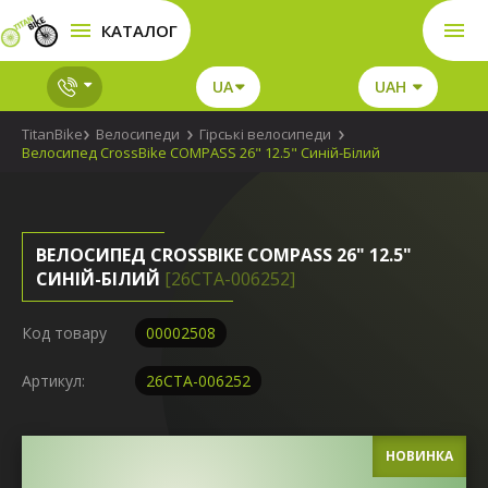
КАТАЛОГ
UA
UAH
TitanBike
Велосипеди
Гірські велосипеди
Велосипед CrossBike COMPASS 26" 12.5" Синій-Білий
ВЕЛОСИПЕД CROSSBIKE COMPASS 26" 12.5"
СИНІЙ-БІЛИЙ
[26СTA-006252]
Код товару
00002508
Артикул:
26СTA-006252
НОВИНКА