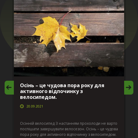
Осінь – це чудова пора року для
М
активного відпочинку з
в
велосипедом.
20.09.2021
г
Да
ко
Осінній велосипед З настанням прохолоди не варто
по
поспішати завершувати велосезон. Осінь – це чудова
вс
пора року для активного відпочинку з велосипедом.