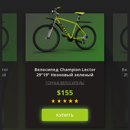
ctor
Велосипед Champion Lector
Вел
ный
29"19" Неоновый зеленый
29
ГОРНЫЕ ВЕЛОСИПЕДЫ
$155
КУПИТЬ