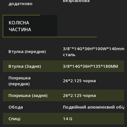
Безрізьбова
додатково
КОЛІСНА
ЧАСТИНА
3/8"*14G*36H*100W*140mm,
Втулка (передня)
сталь
Втулка (Задня)
3/8*14G*36H*135*180MM
Покришка
26*2.125 чорна
(передня)
Покришка (задня)
26*2.125 чорна
Обода
Подвійний алюмінієвий обід
Спиці
14 G