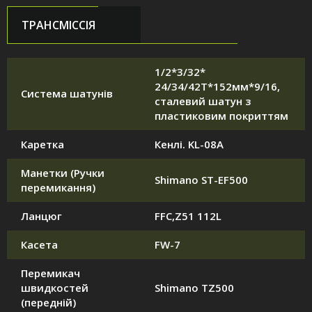
ТРАНСМІССІЯ
1/2*3/32*
24/34/42T*152мм*9/16,
Система шатунів
сталевий шатун з
пластиковим покриттям
Каретка
Кенлі. KL-08A
Манетки (Ручки
Shimano ST-EF500
перемикання)
Ланцюг
FFC,Z51 112L
Касета
FW-7
Перемикач
швидкостей
Shimano TZ500
(передній)