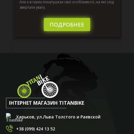
к.
ве
Але є в таких покатушках свої особливості, на які слід
по
звертати увагу.
те
пі
сл
ПОДРОБНЕЕ
ІНТЕРНЕТ МАГАЗИН TITANBIKE
Харьков, ул.Льва Толстого и Раевской
+38 (099) 424 13 52