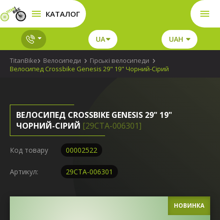
КАТАЛОГ
UA
UAH
TitanBike
Велосипеди
Гірські велосипеди
Велосипед Crossbike Genesis 29" 19" Чорний-Сірий
ВЕЛОСИПЕД CROSSBIKE GENESIS 29" 19"
ЧОРНИЙ-СІРИЙ
[29СTA-006301]
Код товару
00002522
Артикул:
29СTA-006301
НОВИНКА