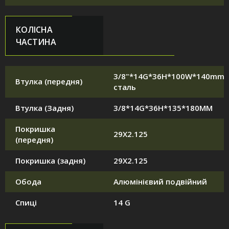
КОЛІСНА
ЧАСТИНА
3/8"*14G*36H*100W*140mm,
Втулка (передня)
сталь
Втулка (Задня)
3/8*14G*36H*135*180MM
Покришка
29X2.125
(передня)
Покришка (задня)
29X2.125
Обода
Алюмінієвий подвійний
Спиці
14 G