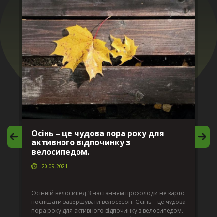
Осінь – це чудова пора року для
М
активного відпочинку з
в
велосипедом.
20.09.2021
г
Да
ко
Осінній велосипед З настанням прохолоди не варто
по
поспішати завершувати велосезон. Осінь – це чудова
вс
пора року для активного відпочинку з велосипедом.