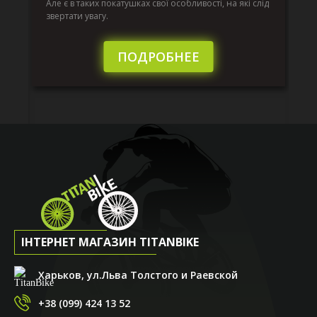
к.
ве
Але є в таких покатушках свої особливості, на які слід
по
звертати увагу.
те
пі
сл
ПОДРОБНЕЕ
ІНТЕРНЕТ МАГАЗИН TITANBIKE
Харьков, ул.Льва Толстого и Раевской
+38 (099) 424 13 52