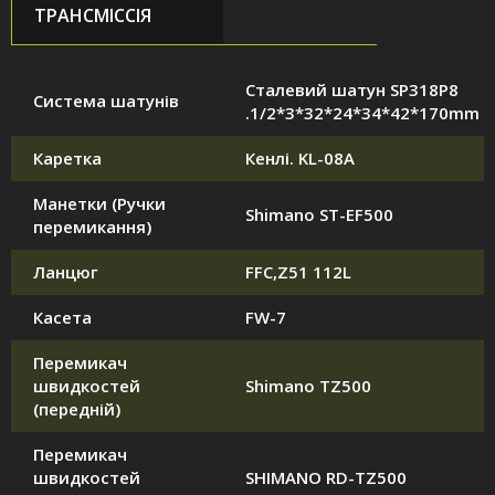
ТРАНСМІССІЯ
Сталевий шатун SP318P8
Система шатунів
.1/2*3*32*24*34*42*170mm
Каретка
Кенлі. KL-08A
Манетки (Ручки
Shimano ST-EF500
перемикання)
Ланцюг
FFC,Z51 112L
Касета
FW-7
Перемикач
швидкостей
Shimano TZ500
(передній)
Перемикач
швидкостей
SHIMANO RD-TZ500