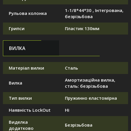
1-1/8*44*30 , Інтегрована,
Рульова колонка
безрізьбова
Грипси
Пластик 130мм
ВИЛКА
Матеріал вилки
Сталь
Амортизаційна вилка,
Вилка
сталь: безрізьбова
Тип вилки
Пружинно еластомірна
Наявність LockOut
Ні
Виделка
Безрізьбова
додатково