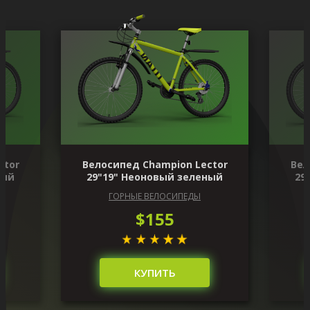
ctor
Велосипед Champion Lector
Вел
ный
29"19" Неоновый зеленый
29
ГОРНЫЕ ВЕЛОСИПЕДЫ
$155
КУПИТЬ