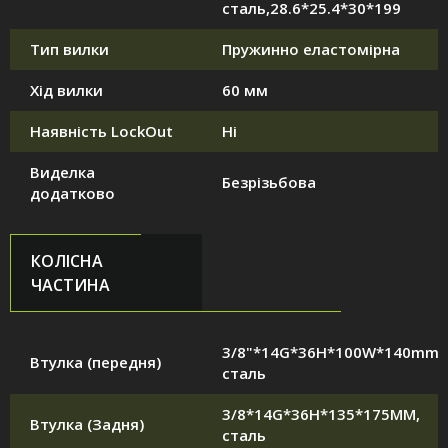
сталь,28.6*25.4*30*199
Тип вилки
Пружинно еластомірна
Хід вилки
60 мм
Наявність LockOut
Ні
Виделка
Безрізьбова
додатково
КОЛІСНА
ЧАСТИНА
3/8"*14G*36H*100W*140mm,
Втулка (передня)
сталь
3/8*14G*36H*135*175MM,
Втулка (Задня)
сталь