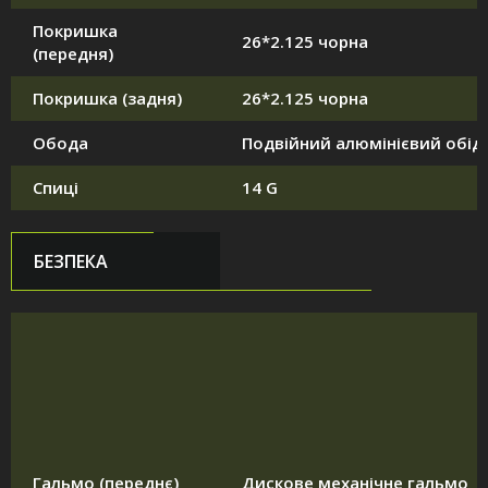
Покришка
26*2.125 чорна
(передня)
Покришка (задня)
26*2.125 чорна
Обода
Подвійний алюмінієвий обід
Спиці
14 G
БЕЗПЕКА
Гальмо (переднє)
Дискове механічне гальмо