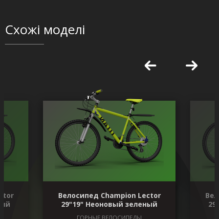
Схожі моделі
ctor
Велосипед Champion Lector
Вел
ный
29"19" Неоновый зеленый
29
ГОРНЫЕ ВЕЛОСИПЕДЫ