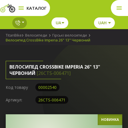
КАТАЛОГ
UA
UAH
TitanBike
Велосипеди
Гірські велосипеди
Велосипед CrossBike Imperia 26" 13" Червоний
ВЕЛОСИПЕД CROSSBIKE IMPERIA 26" 13"
ЧЕРВОНИЙ
[26СTS-006471]
Код товару
00002540
Артикул:
26СTS-006471
НОВИНКА