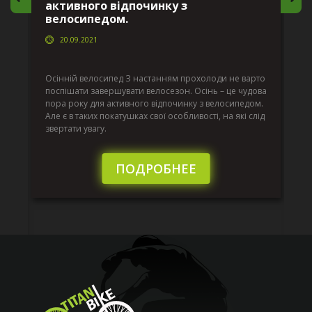
активного відпочинку з
в
велосипедом.
20.09.2021
г
Да
ко
Осінній велосипед З настанням прохолоди не варто
по
поспішати завершувати велосезон. Осінь – це чудова
вс
пора року для активного відпочинку з велосипедом.
к.
ве
Але є в таких покатушках свої особливості, на які слід
по
звертати увагу.
те
пі
сл
ПОДРОБНЕЕ