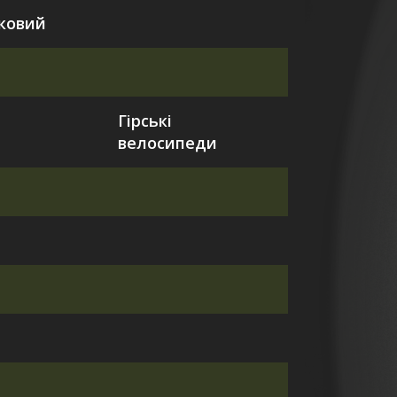
тковий
Гірські
велосипеди