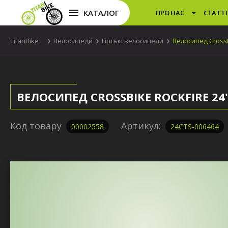
КАТАЛОГ
ПРО НАС
СТАТТІ
TitanBike
Велосипеди
Гірські велосипеди
Велосипед CrossB
ВЕЛОСИПЕД CROSSBIKE ROCKFIRE 24"
Код товару
Артикул:
00002558
24СTS-006464