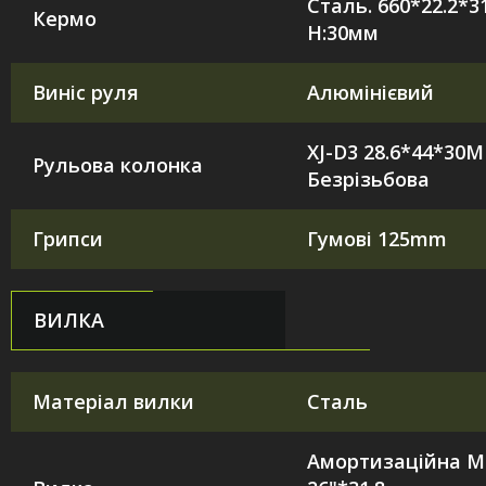
Сталь. 660*22.2*31
Кермо
H:30мм
Виніс руля
Алюмінієвий
XJ-D3 28.6*44*30
Рульова колонка
Безрізьбова
Грипси
Гумові 125mm
ВИЛКА
Матеріал вилки
Сталь
Амортизаційна M