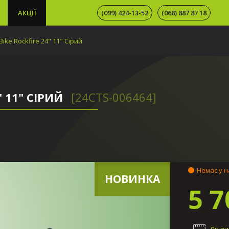
АКЦІЇ
(099) 424-13-52
(068) 887 87 18
ike Rockfire 24" 11" Сірий
 11" СІРИЙ
[24СTS-006464]
Немає у н
НОВИНКА
5 7