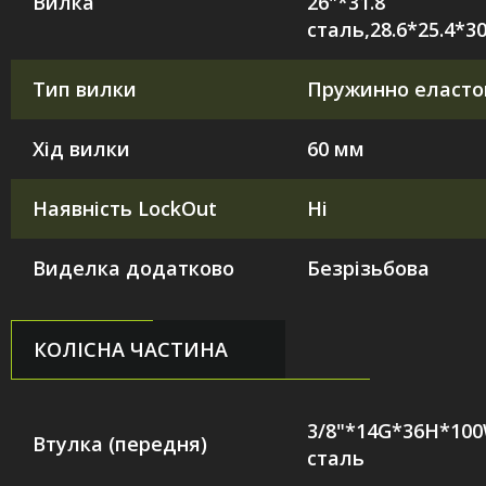
Вилка
26"*31.8
сталь,28.6*25.4*3
Тип вилки
Пружинно еласто
Хід вилки
60 мм
Наявність LockOut
Ні
Виделка додатково
Безрізьбова
КОЛІСНА ЧАСТИНА
3/8"*14G*36H*10
Втулка (передня)
сталь