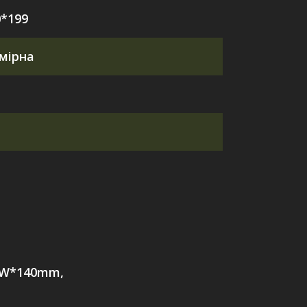
0*199
мірна
0W*140mm,