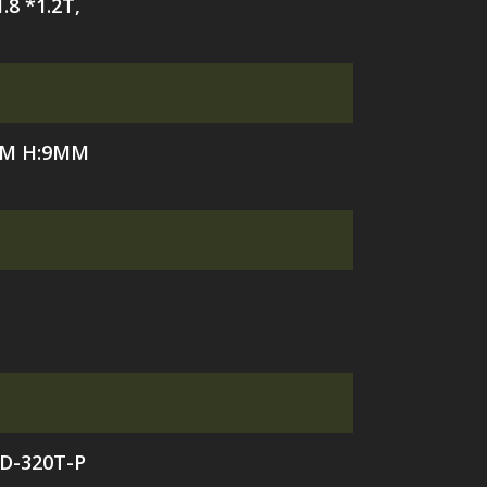
.8 *1.2T,
MM H:9MM
D-320T-P