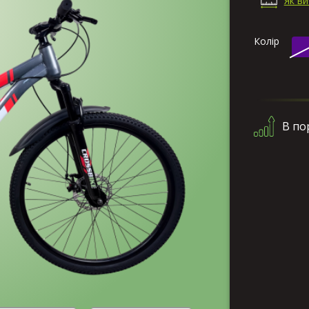
Як в
Колір
В по