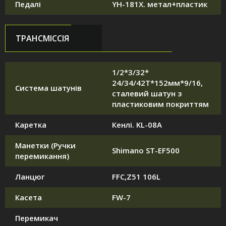
Педалі
YH-181X. метал+пластик
ТРАНСМІССІЯ
1/2*3/32*
24/34/42T*152мм*9/16,
Система шатунів
сталевий шатун з
пластиковим покриттям
Каретка
Кенлі. KL-08A
Манетки (Ручки
Shimano ST-EF500
перемикання)
Ланцюг
FFC,Z51 106L
Касета
FW-7
Перемикач