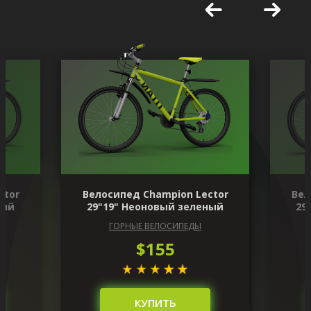
ctor
Велосипед Champion Lector
Вел
ный
29"19" Неоновый зеленый
29
ГОРНЫЕ ВЕЛОСИПЕДЫ
$155
КУПИТЬ