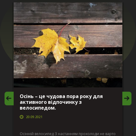
Осінь – це чудова пора року для
М
активного відпочинку з
в
велосипедом.
20.09.2021
г
Да
ко
Осінній велосипед З настанням прохолоди не варто