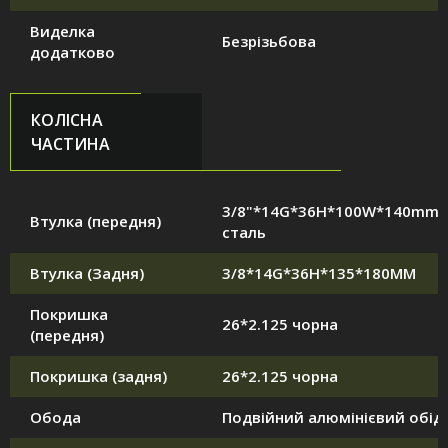
Виделка
Безрізьбова
додатково
КОЛІСНА
ЧАСТИНА
3/8"*14G*36H*100W*140mm,
Втулка (передня)
сталь
Втулка (Задня)
3/8*14G*36H*135*180MM
Покришка
26*2.125 чорна
(передня)
Покришка (задня)
26*2.125 чорна
Обода
Подвійний алюмінієвий обід