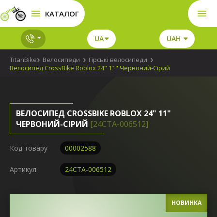
КАТАЛОГ
UA
UAH
TitanBike
Велосипеди
Гірські велосипеди
Велосипед CrossBike Roblox 24" 11" Червоний-Сірий
ВЕЛОСИПЕД CROSSBIKE ROBLOX 24" 11"
ЧЕРВОНИЙ-СІРИЙ
[24СTA-006512]
Код товару
00002588
Артикул:
24СTA-006512
НОВИНКА