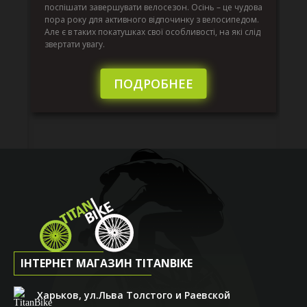
по
поспішати завершувати велосезон. Осінь – це чудова
вс
пора року для активного відпочинку з велосипедом.
к.
ве
Але є в таких покатушках свої особливості, на які слід
по
звертати увагу.
те
пі
сл
ПОДРОБНЕЕ
ІНТЕРНЕТ МАГАЗИН TITANBIKE
Харьков, ул.Льва Толстого и Раевской