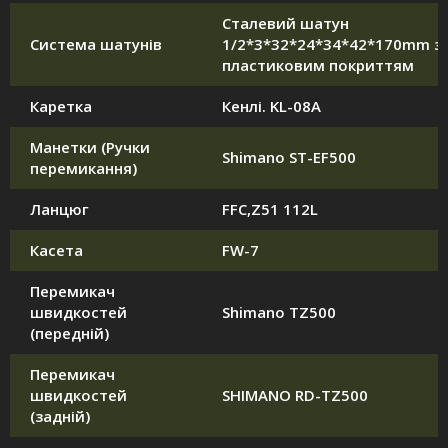
Сталевий шатун
Система шатунів
1/2*3*32*24*34*42*170mm з
пластиковим покриттям
Каретка
Кенлі. KL-08A
Манетки (Ручки
Shimano ST-EF500
перемикання)
Ланцюг
FFC,Z51 112L
Касета
FW-7
Перемикач
швидкостей
Shimano TZ500
(передній)
Перемикач
швидкостей
SHIMANO RD-TZ500
(задній)