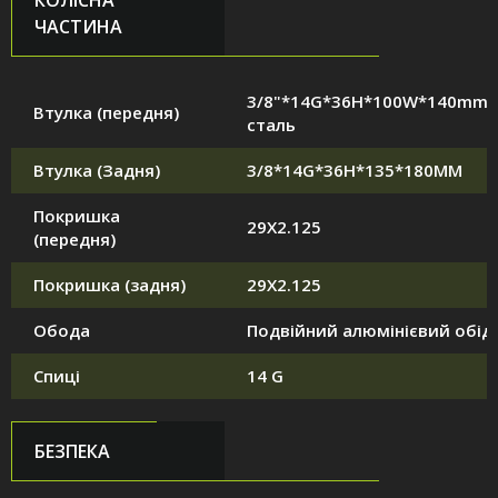
КОЛІСНА
ЧАСТИНА
3/8"*14G*36H*100W*140mm,
Втулка (передня)
сталь
Втулка (Задня)
3/8*14G*36H*135*180MM
Покришка
29X2.125
(передня)
Покришка (задня)
29X2.125
Обода
Подвійний алюмінієвий обід
Спиці
14 G
БЕЗПЕКА