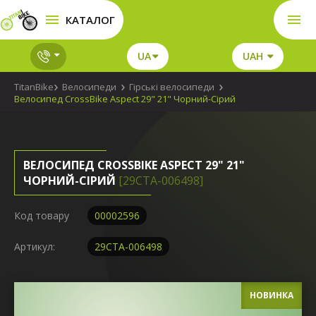
КАТАЛОГ
UA
UAH
TitanBike
Велосипеди
Гірські велосипеди
Велосипед CrossBike Aspect 29" 21" Чорний-Сірий
ВЕЛОСИПЕД CROSSBIKE ASPECT 29" 21"
ЧОРНИЙ-СІРИЙ
[29СTA-006498]
Код товару
00002596
Артикул:
29СTA-006498
НОВИНКА