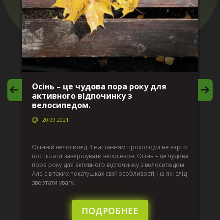
Осінь – це чудова пора року для
М
активного відпочинку з
в
велосипедом.
20.09.2021
г
Да
ко
Осінній велосипед З настанням прохолоди не варто
по
поспішати завершувати велосезон. Осінь – це чудова
вс
пора року для активного відпочинку з велосипедом.
к.
ве
Але є в таких покатушках свої особливості, на які слід
по
звертати увагу.
те
пі
сл
ПОДРОБНЕЕ