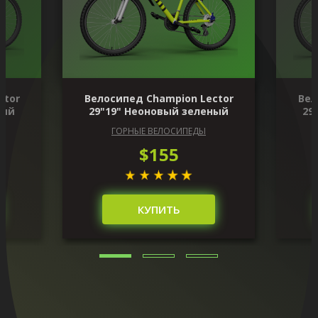
ctor
Велосипед Champion Lector
Вел
ный
29"19" Неоновый зеленый
29
ГОРНЫЕ ВЕЛОСИПЕДЫ
$155
КУПИТЬ