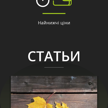
Найнижчі ціни
СТАТЬИ