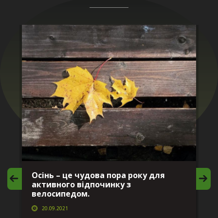
Осінь – це чудова пора року для
М
активного відпочинку з
в
велосипедом.
20.09.2021