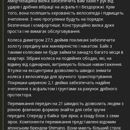
Амортизаційна вилка забезпечить вам захист рук від
ударів і дрібних вібрації на асфальті і бездоріжжі. Крім
того, вона поліпшить керованість велосипеда і підвищить
зчеплення. З нею прогулянки будуть на порядок
безпечніше і комфортніше. Конструкційно вилка дуже
проста і не вимагає обслуговування.
Колеса діаметром 27,5 дюймів покликані забезпечити
золоту середину між маневреністю і накатом. Байк з
такими колесами не буде займати занадто багато місця в
квартирі. Зібрані колеса на подвійних ободах, які, на
відміну від одинарних, витримують більше навантаження.
Втулки на ексцентрики дозволяють швидко знімати
колеса з велосипеда для зручного транспортування.
Покришки шириною 2,1 дюйма забезпечать надійне
зчеплення з асфальтом і грунтами за рахунок дрібного
протектора.
Перемикання передач на 21 швидкість дозволить людям з
різною фізичною формою знайти для себе зручні
передачі. Спереду у байка три зірки, а ззаду блок з семи
зірок. Компоненти перемикання представлені відомим
японським брендом Shimano. Вони мають більший строк