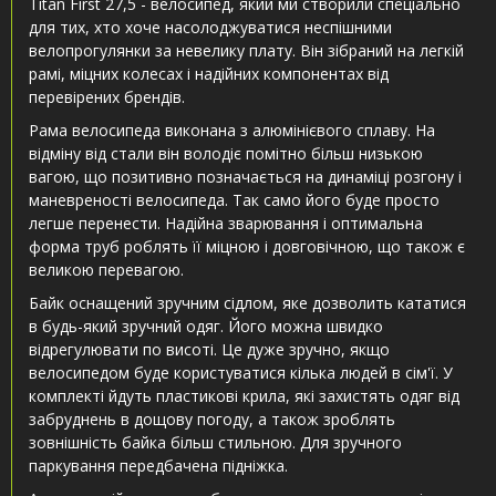
Titan First 27,5 - велосипед, який ми створили спеціально
для тих, хто хоче насолоджуватися неспішними
велопрогулянки за невелику плату. Він зібраний на легкій
рамі, міцних колесах і надійних компонентах від
перевірених брендів.
Рама велосипеда виконана з алюмінієвого сплаву. На
відміну від стали він володіє помітно більш низькою
вагою, що позитивно позначається на динаміці розгону і
маневреності велосипеда. Так само його буде просто
легше перенести. Надійна зварювання і оптимальна
форма труб роблять її міцною і довговічною, що також є
великою перевагою.
Байк оснащений зручним сідлом, яке дозволить кататися
в будь-який зручний одяг. Його можна швидко
відрегулювати по висоті. Це дуже зручно, якщо
велосипедом буде користуватися кілька людей в сім'ї. У
комплекті йдуть пластикові крила, які захистять одяг від
забруднень в дощову погоду, а також зроблять
зовнішність байка більш стильною. Для зручного
паркування передбачена підніжка.