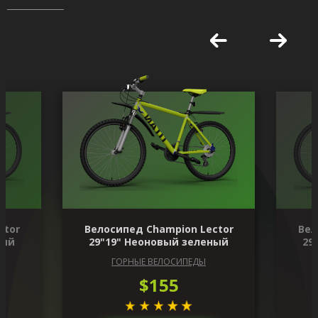
ctor
Велосипед Champion Lector
Вел
ный
29"19" Неоновый зеленый
29
ГОРНЫЕ ВЕЛОСИПЕДЫ
$155