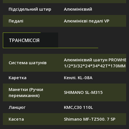
Підсідельний штир
Алюмінієвий
Педалі
Алюмінієві педалі VP
ТРАНСМІССІЯ
Алюмінієвий шатун PROWHEE
Система шатунів
1/2*3/32*24*34*42T*170MM
Каретка
Кенлі. KL-08A
Манетки (Ручки
SHIMANO SL-M315
перемикання)
Ланцюг
KMC,C30 110L
Касета
Shimano MF-TZ500. 7 SP