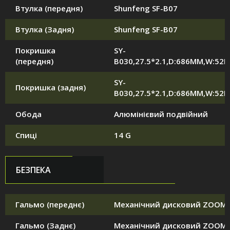
Втулка (передня)
Shunfeng SF-B07
Втулка (Задня)
Shunfeng SF-B07
Покришка
SY-
(передня)
B030,27.5*2.1,D:686MM,W:52
SY-
Покришка (задня)
B030,27.5*2.1,D:686MM,W:52
Обода
Алюмінієвий подвійний
Спиці
14 G
БЕЗПЕКА
Гальмо (переднє)
Механічний дисковий ZOOM
Гальмо (Заднє)
Механічний дисковий ZOOM