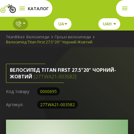
КАТАЛОГ
UA
UAH
TitanBike
Велосипеди
Гірські велосипеди
Велосипед Titan First 27.5"20" Чорний-Жовтий
ВЕЛОСИПЕД TITAN FIRST 27.5"20" ЧОРНИЙ-
ЖОВТИЙ
[27TWA21-003582]
Код товару
0000695
Артикул:
27TWA21-003582