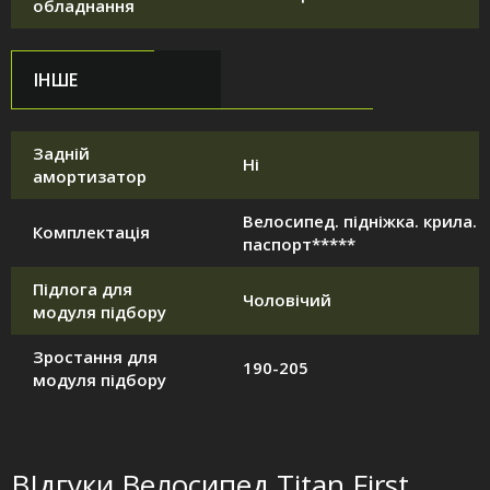
обладнання
ІНШЕ
Задній
Ні
амортизатор
Велосипед. підніжка. крила.
Комплектація
паспорт*****
Підлога для
Чоловічий
модуля підбору
Зростання для
190-205
модуля підбору
ВІдгуки Велосипед Titan First