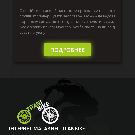
г
Да
ко
Осінній велосипед З настанням прохолоди не варто
по
поспішати завершувати велосезон. Осінь – це чудова
вс
пора року для активного відпочинку з велосипедом.
к.
ве
Але є в таких покатушках свої особливості, на які слід
по
звертати увагу.
те
пі
сл
ПОДРОБНЕЕ
ІНТЕРНЕТ МАГАЗИН TITANBIKE