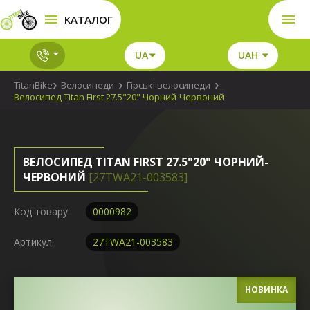
КАТАЛОГ
UA
UAH
TitanBike
Велосипеди
Гірські велосипеди
Велосипед Titan First 27.5"20" Чорний-Червоний
ВЕЛОСИПЕД TITAN FIRST 27.5"20" ЧОРНИЙ-
ЧЕРВОНИЙ
[27TWA21-003583]
Код товару
0000982
Артикул:
27TWA21-003583
НОВИНКА