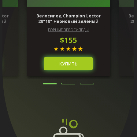
ctor
Велосипед Champion Lector
Вел
ный
29"19" Неоновый зеленый
29
ГОРНЫЕ ВЕЛОСИПЕДЫ
$155
КУПИТЬ