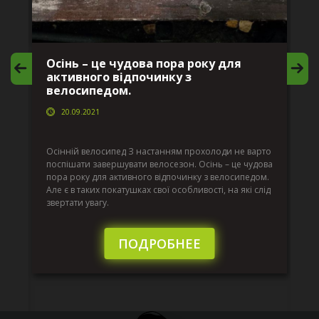
Осінь – це чудова пора року для
М
активного відпочинку з
в
велосипедом.
20.09.2021
г
Да
ко
Осінній велосипед З настанням прохолоди не варто
по
поспішати завершувати велосезон. Осінь – це чудова
вс
пора року для активного відпочинку з велосипедом.
к.
ве
Але є в таких покатушках свої особливості, на які слід
по
звертати увагу.
те
пі
сл
ПОДРОБНЕЕ