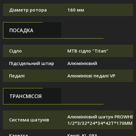
Діаметр ротора
160 мм
ПОСАДКА
Сідло
MTB сідло "Titan"
Підсідельний штир
Алюмінієвий
Педалі
Алюмінієві педалі VP
ТРАНСМІССІЯ
Алюмінієвий шатун PROWHEE
Система шатунів
1/2*3/32*24*34*42T*170MM
Каретка
Кенлі. KL-08A