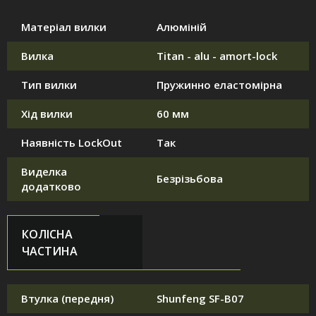
Матеріал вилки
Алюміній
Вилка
Titan - alu - amort-lock
Тип вилки
Пружинно еластомірна
Хід вилки
60 мм
Наявність LockOut
Так
Виделка
Безрізьбова
додатково
КОЛІСНА
ЧАСТИНА
Втулка (передня)
Shunfeng SF-B07