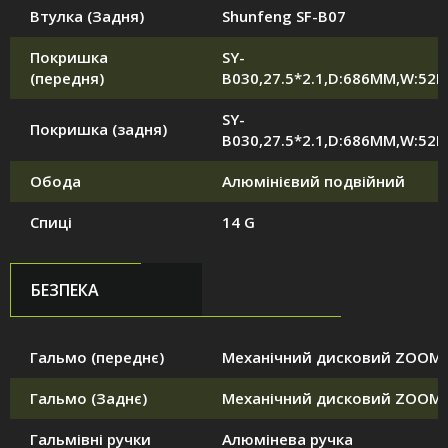
Втулка (Задня)
Shunfeng SF-B07
Покришка
SY-
(передня)
B030,27.5*2.1,D:686MM,W:52
SY-
Покришка (задня)
B030,27.5*2.1,D:686MM,W:52
Обода
Алюмінієвий подвійний
Спиці
14 G
БЕЗПЕКА
Гальмо (переднє)
Механічний дисковий ZOOM
Гальмо (Заднє)
Механічний дисковий ZOOM
Гальмівні ручки
Алюмінева ручка