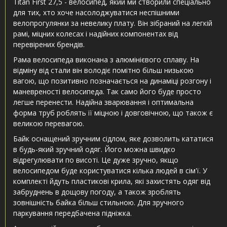
Titan First 27,5 - велосипед, який ми створили спеціально
для тих, хто хоче насолоджуватися неспішними
велопрогулянки за невелику плату. Він зібраний на легкій
рамі, міцних колесах і надійних компонентах від
перевірених брендів.
Рама велосипеда виконана з алюмінієвого сплаву. На
відміну від стали він володіє помітно більш низькою
вагою, що позитивно позначається на динаміці розгону і
маневреності велосипеда. Так само його буде просто
легше перенести. Надійна зварювання і оптимальна
форма труб роблять її міцною і довговічною, що також є
великою перевагою.
Байк оснащений зручним сідлом, яке дозволить кататися
в будь-який зручний одяг. Його можна швидко
відрегулювати по висоті. Це дуже зручно, якщо
велосипедом буде користуватися кілька людей в сім'ї. У
комплекті йдуть пластикові крила, які захистять одяг від
забруднень в дощову погоду, а також зроблять
зовнішність байка більш стильною. Для зручного
паркування передбачена підніжка.