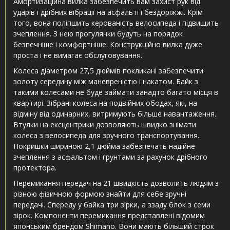
Амортизаційна вилка забезпечить вам захист рук від
ударів і дрібних вібрації на асфальті і бездоріжжі. Крім
того, вона поліпшить керованість велосипеда і підвищить
зчеплення. З нею прогулянки будуть на порядок
безпечніше і комфортніше. Конструкційно вилка дуже
проста і не вимагає обслуговування.
Колеса діаметром 27,5 дюймів покликані забезпечити
золоту середину між маневреністю і накатом. Байк з
такими колесами не буде займати занадто багато місця в
квартирі. Зібрані колеса на подвійних ободах, які, на
відміну від одинарних, витримують більше навантаження.
Втулки на ексцентрики дозволяють швидко знімати
колеса з велосипеда для зручного транспортування.
Покришки шириною 2,1 дюйма забезпечать надійне
зчеплення з асфальтом і грунтами за рахунок дрібного
протектора.
Перемикання передач на 21 швидкість дозволить людям з
різною фізичною формою знайти для себе зручні
передачі. Спереду у байка три зірки, а ззаду блок з семи
зірок. Компоненти перемикання представлені відомим
японським брендом Shimano. Вони мають більший строк