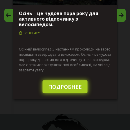
Осінь – це чудова пора року для
М
активного відпочинку з
в
велосипедом.
20.09.2021
г
Да
ко
Осінній велосипед З настанням прохолоди не варто
по
поспішати завершувати велосезон. Осінь – це чудова
вс
пора року для активного відпочинку з велосипедом.
к.
ве
Але є в таких покатушках свої особливості, на які слід
по
звертати увагу.
те
пі
сл
ПОДРОБНЕЕ