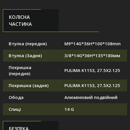
КОЛІСНА
ЧАСТИНА
Втулка (передня)
M9*14G*36H*100*108mm
Втулка (Задня)
3/8*14G*36H*135*180мм
Покришка
PULIMA K1153, 27.5X2.125
(передня)
Покришка (задня)
PULIMA K1153, 27.5X2.125
Обода
Алюмінієвий подвійний
Спиці
14 G
БЕЗПЕКА