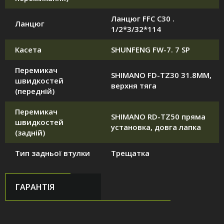
Ланцюг FFC C30 .
Ланцюг
1/2*3/32*114
Касета
SHUNFENG FW-7. 7 SP
Перемикач
SHIMANO FD-TZ30 31.8MM,
швидкостей
верхня тяга
(передній)
Перемикач
SHIMANO RD-TZ50 пряма
швидкостей
установка, довга лапка
(задній)
Тип задньої втулки
Трещатка
ГАРАНТІЯ