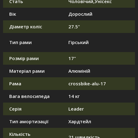
Стать
Чоловічий,Унісекс
Вік
Дорослий
Діаметр коліс
27.5"
Тип рами
Гірський
Розмір рами
17"
Матеріал рами
Алюміній
Рама
crossbike-alu-17
Вага велосипеда
14 кг
Серія
Leader
Тип амортизації
Хардтейл
Кількість
21 швидкість