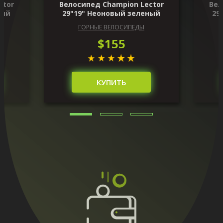
ctor
Велосипед Champion Lector
Вел
ный
29"19" Неоновый зеленый
29
ГОРНЫЕ ВЕЛОСИПЕДЫ
$155
КУПИТЬ