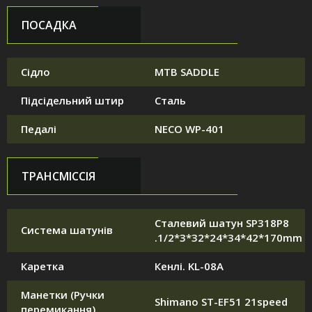
ПОСАДКА
Сідло
MTB SADDLE
Підсідельний штир
Сталь
Педалі
NECO WP-401
ТРАНСМІССІЯ
Сталевий шатун SP318P8
Система шатунів
.1/2*3*32*24*34*42*170mm
Каретка
Кенлі. KL-08A
Манетки (Ручки
Shimano ST-EF51 21speed
перемикання)