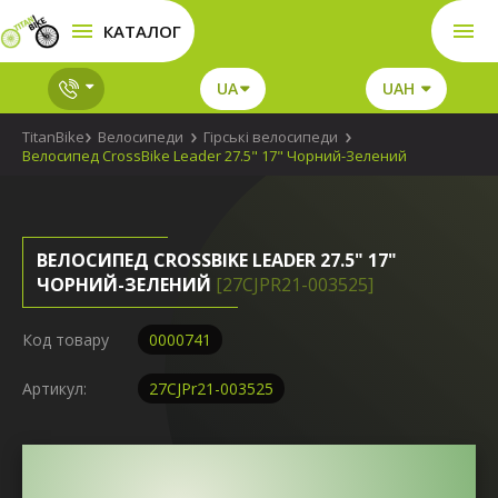
КАТАЛОГ
UA
UAH
TitanBike
Велосипеди
Гірські велосипеди
Велосипед CrossBike Leader 27.5" 17" Чорний-Зелений
ВЕЛОСИПЕД CROSSBIKE LEADER 27.5" 17"
ЧОРНИЙ-ЗЕЛЕНИЙ
[27CJPR21-003525]
Код товару
0000741
Артикул:
27CJPr21-003525