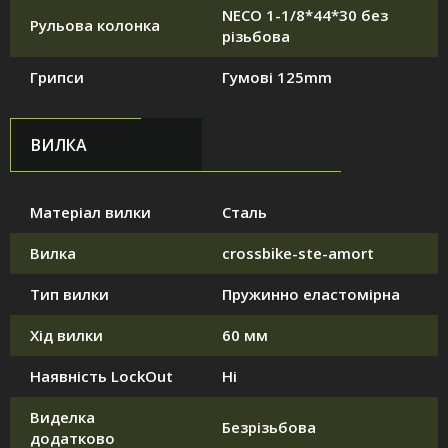
NECO 1-1/8*44*30 без
Рульова колонка
різьбова
Грипси
Гумові 125mm
ВИЛКА
Матеріал вилки
Сталь
Вилка
crossbike-ste-amort
Тип вилки
Пружинно еластомірна
Хід вилки
60 мм
Наявність LockOut
Ні
Виделка
Безрізьбова
додатково