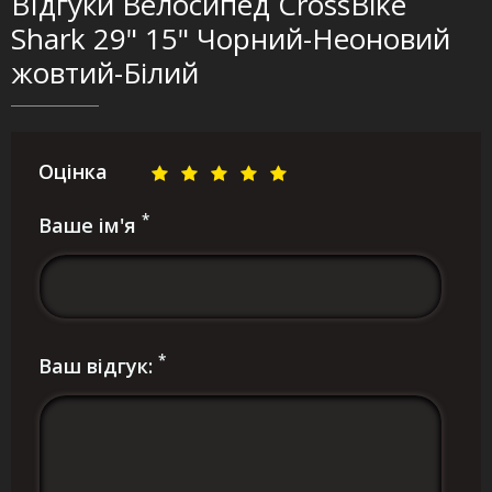
ВІдгуки Велосипед CrossBike
Shark 29" 15" Чорний-Неоновий
жовтий-Білий
Оцінка
*
Ваше ім'я
*
Ваш відгук: