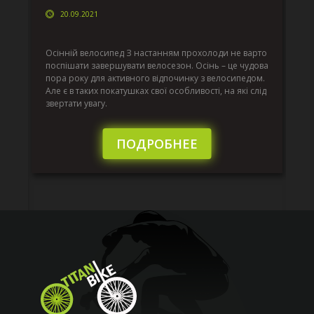
20.09.2021
г
Да
ко
Осінній велосипед З настанням прохолоди не варто
по
поспішати завершувати велосезон. Осінь – це чудова
вс
пора року для активного відпочинку з велосипедом.
к.
ве
Але є в таких покатушках свої особливості, на які слід
по
звертати увагу.
те
пі
сл
ПОДРОБНЕЕ