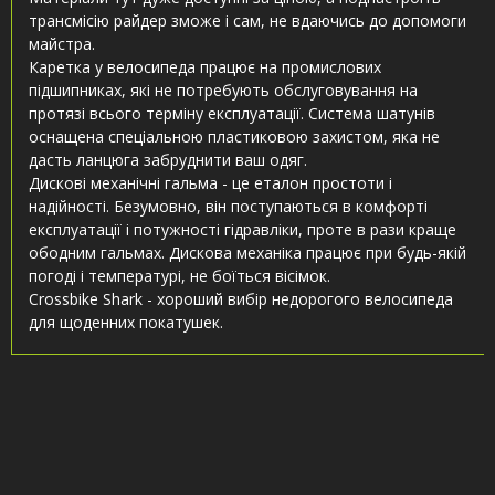
трансмісію райдер зможе і сам, не вдаючись до допомоги
майстра.
Каретка у велосипеда працює на промислових
підшипниках, які не потребують обслуговування на
протязі всього терміну експлуатації. Система шатунів
оснащена спеціальною пластиковою захистом, яка не
дасть ланцюга забруднити ваш одяг.
Дискові механічні гальма - це еталон простоти і
надійності. Безумовно, він поступаються в комфорті
експлуатації і потужності гідравліки, проте в рази краще
ободним гальмах. Дискова механіка працює при будь-якій
погоді і температурі, не боїться вісімок.
Crossbike Shark - хороший вибір недорогого велосипеда
для щоденних покатушек.