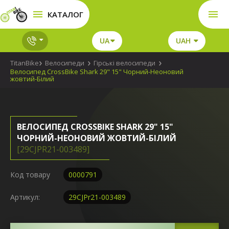
КАТАЛОГ
UA
UAH
TitanBike
Велосипеди
Гірські велосипеди
Велосипед CrossBike Shark 29" 15" Чорний-Неоновий
жовтий-Білий
ВЕЛОСИПЕД CROSSBIKE SHARK 29" 15"
ЧОРНИЙ-НЕОНОВИЙ ЖОВТИЙ-БІЛИЙ
[29CJPR21-003489]
Код товару
0000791
Артикул:
29CJPr21-003489