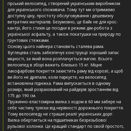
гірський велосипед, створений українським виробником
для українського споживача. Тому тут ми отримаємо
доступну ціну, простоту обслуговування і дешевизну
витратних матеріалів. Безумовно, це байк не для крос-
кантрі, його стихія це поїздки в режимі дім-робота з
української асфальту, а також покатушки на природу по
грунтових стежками.
Основу цього найнера становить сталева рама.
Вуглецева сталь забезпечує конструкції хороший запас
міцності, за який вона розплачується вагою. Всього
велосипед в зборі важить близько 15 кг. Міцне
лакофарбове покриття захистить раму від корозії, а щоб
ви його не дряпали, коли паркуєте, на велосипед
встановлена ​​підніжка. Рама випускається в одному
розмірі, який розрахований на райдерів зростанням від
175 до 190 см.
Пружинно-еластомірна вилка з ходом в 60 мм забере на
себе частину тряски від нерівності дорожнього покриття.
Тому велосипеду не страшні реалії українських доріг.
Вилка обертається на підшипниках безрезьбової
рульової колонки. Це кращий стандарт по своїй простоті,