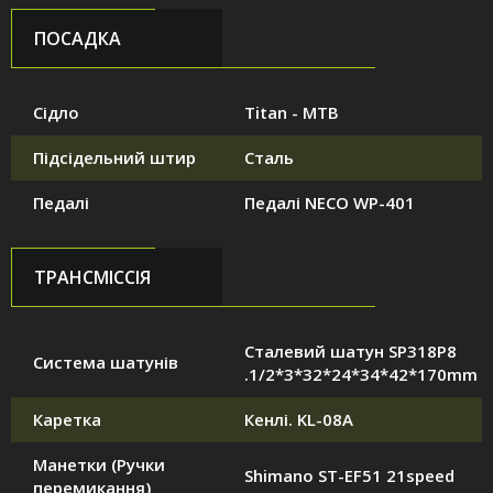
ПОСАДКА
Сідло
Titan - MTB
Підсідельний штир
Сталь
Педалі
Педалі NECO WP-401
ТРАНСМІССІЯ
Сталевий шатун SP318P8
Система шатунів
.1/2*3*32*24*34*42*170mm
Каретка
Кенлі. KL-08A
Манетки (Ручки
Shimano ST-EF51 21speed
перемикання)