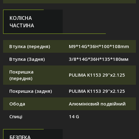
КОЛІСНА
ЧАСТИНА
Втулка (передня)
M9*14G*36H*100*108mm
Втулка (Задня)
3/8*14G*36H*135*180мм
Покришка
PULIMA K1153 29"x2.125
(передня)
Покришка (задня)
PULIMA K1153 29"x2.125
Обода
Алюмінієвий подвійний
Спиці
14 G
БЕЗПЕКА