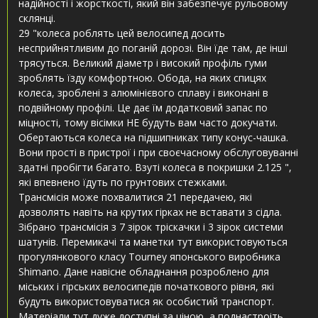
надійності і жорсткості, який він забезпечує рульовому
склянці.
29 "колеса роблять цей велосипед досить
несприйнятливим до поганій дорозі. Він їде там, де інші
трясуться. Великий діаметр і високий профіль гуми
зроблять їзду комфортною. Обода, на яких спицях
колеса, зроблені з алюмінієвого сплаву і виконані в
подвійному профілі. Це дає їм додатковий запас по
міцності, тому вісімки НЕ будуть вам часто докучати. ​​
Обертаються колеса на підшипниках типу конус-чашка.
Вони прості в пристрої і при своєчасному обслуговуванні
здатні пробігти багато. Взуті колеса в покришки 2.125 ",
які впевнено їдуть по грунтових стежками.
Трансмісія може похвалитися 21 передачею, які
дозволять навіть на крутих гірках не вставати з сідла.
Зібрано трансмісія з 7 зірок тріскачки і 3 зірок системи
шатунів. Перемикачі та манетки тут використовуються
прогулянкового класу Tourney японського виробника
Shimano. Дане навісне обладнання розроблено для
міських і гірських велосипедів початкового рівня, які
будуть використовуватися як особистий транспорт.
Матеріали тут дуже доступні за ціною, а поднастроіть