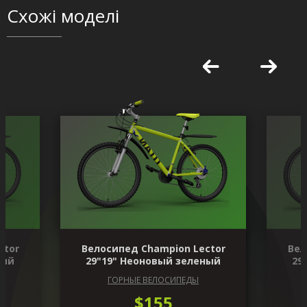
Схожі моделі
ctor
Велосипед Champion Lector
Вел
ный
29"19" Неоновый зеленый
29
ГОРНЫЕ ВЕЛОСИПЕДЫ
$155