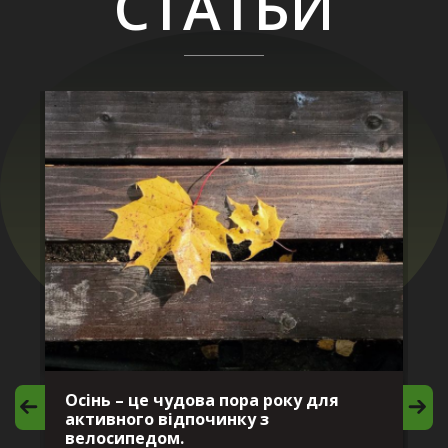
СТАТЬИ
Осінь – це чудова пора року для
М
активного відпочинку з
в
велосипедом.