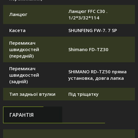
Ланцюг FFC C30 .
Ланцюг
1/2*3/32*114
Касета
SHUNFENG FW-7. 7 SP
Перемикач
швидкостей
Shimano FD-TZ30
(передній)
Перемикач
SHIMANO RD-TZ50 пряма
швидкостей
установка, довга лапка
(задній)
Тип задньої втулки
Під тріщатку
ГАРАНТІЯ