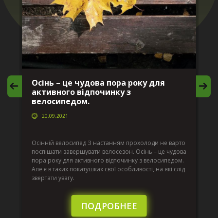
Осінь – це чудова пора року для
М
активного відпочинку з
в
велосипедом.
20.09.2021
г
Да
ко
Осінній велосипед З настанням прохолоди не варто
по
поспішати завершувати велосезон. Осінь – це чудова
вс
пора року для активного відпочинку з велосипедом.
к.
ве
Але є в таких покатушках свої особливості, на які слід
по
звертати увагу.
те
пі
сл
ПОДРОБНЕЕ