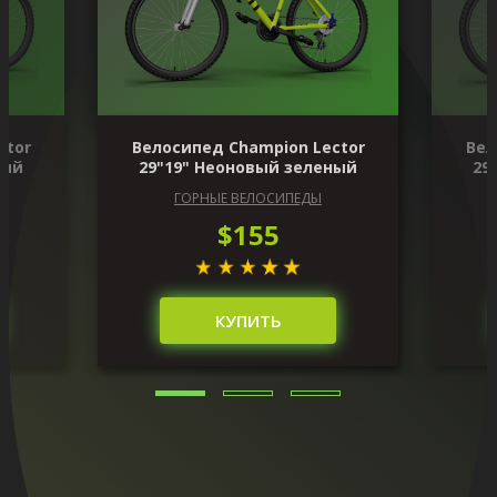
ctor
Велосипед Champion Lector
Вел
ный
29"19" Неоновый зеленый
29
ГОРНЫЕ ВЕЛОСИПЕДЫ
$155
КУПИТЬ