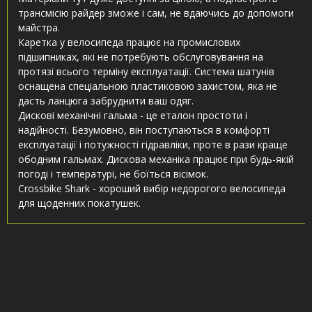
трансмісію райдер зможе і сам, не вдаючись до допомоги
майстра.
Каретка у велосипеда працює на промислових
підшипниках, які не потребують обслуговування на
протязі всього терміну експлуатації. Система шатунів
оснащена спеціальною пластиковою захистом, яка не
дасть ланцюга забруднити ваш одяг.
Дискові механічні гальма - це еталон простоти і
надійності. Безумовно, він поступаються в комфорті
експлуатації і потужності гідравліки, проте в рази краще
ободним гальмах. Дискова механіка працює при будь-якій
погоді і температурі, не боїться вісімок.
Crossbike Shark - хороший вибір недорогого велосипеда
для щоденних покатушек.