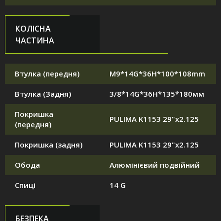
КОЛІСНА
ЧАСТИНА
Втулка (передня)
M9*14G*36H*100*108mm
Втулка (Задня)
3/8*14G*36H*135*180мм
Покришка
PULIMA K1153 29"x2.125
(передня)
Покришка (задня)
PULIMA K1153 29"x2.125
Обода
Алюмінієвий подвійний
Спиці
14 G
БЕЗПЕКА