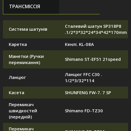
ТРАНСМІССІЯ
Сталевий шатун SP318P8
Система шатунів
.1/2*3*32*24*34*42*170mm
Каретка
Кенлі. KL-08A
Манетки (Ручки
Shimano ST-EF51 21speed
перемикання)
Ланцюг FFC C30 .
Ланцюг
1/2*3/32*114
Касета
SHUNFENG FW-7. 7 SP
Перемикач
швидкостей
Shimano FD-TZ30
(передній)
Перемикач