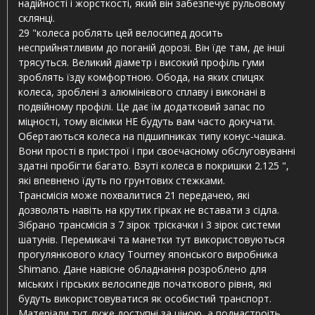
надійності і жорсткості, який він забезпечує рульовому
склянці.
29 "колеса роблять цей велосипед досить
несприйнятливим до поганій дорозі. Він їде там, де інші
трясуться. Великий діаметр і високий профіль гуми
зроблять їзду комфортною. Обода, на яких спицях
колеса, зроблені з алюмінієвого сплаву і виконані в
подвійному профілі. Це дає їм додатковий запас по
міцності, тому вісімки НЕ будуть вам часто докучати. ​​
Обертаються колеса на підшипниках типу конус-чашка.
Вони прості в пристрої і при своєчасному обслуговуванні
здатні пробігти багато. Взуті колеса в покришки 2.125 ",
які впевнено їдуть по грунтових стежками.
Трансмісія може похвалитися 21 передачею, які
дозволять навіть на крутих гірках не вставати з сідла.
Зібрано трансмісія з 7 зірок тріскачки і 3 зірок системи
шатунів. Перемикачі та манетки тут використовуються
прогулянкового класу Tourney японського виробника
Shimano. Дане навісне обладнання розроблено для
міських і гірських велосипедів початкового рівня, які
будуть використовуватися як особистий транспорт.
Матеріали тут дуже доступні за ціною, а поднастроіть