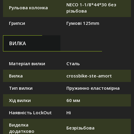
NECO 1-1/8*44*30 без
Рульова колонка
різьбова
Грипси
Гумові 125mm
ВИЛКА
Матеріал вилки
Сталь
Вилка
crossbike-ste-amort
Тип вилки
Пружинно еластомірна
Хід вилки
60 мм
Наявність LockOut
Ні
Виделка
Безрізьбова
додатково