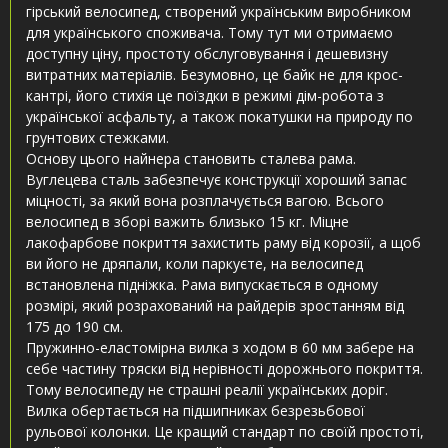
гірський велосипед, створений українським виробником
для українського споживача. Тому тут ми отримаємо
доступну ціну, простоту обслуговування і дешевизну
витратних матеріалів. Безумовно, це байк не для крос-
кантрі, його стихія це поїздки в режимі дім-робота з
української асфальту, а також покатушки на природу по
грунтових стежками.
Основу цього найнера становить сталева рама.
Вуглецева сталь забезпечує конструкції хороший запас
міцності, за який вона розплачується вагою. Всього
велосипед в зборі важить близько 15 кг. Міцне
лакофарбове покриття захистить раму від корозії, а щоб
ви його не дряпали, коли паркуєте, на велосипед
встановлена ​​підніжка. Рама випускається в одному
розмірі, який розрахований на райдерів зростанням від
175 до 190 см.
Пружинно-еластомірна вилка з ходом в 60 мм забере на
себе частину тряски від нерівності дорожнього покриття.
Тому велосипеду не страшні реалії українських доріг.
Вилка обертається на підшипниках безрезьбової
рульової колонки. Це кращий стандарт по своїй простоті,