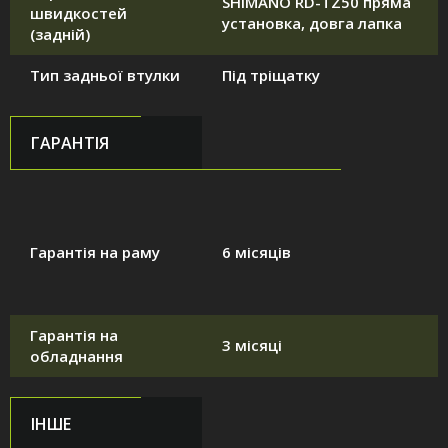
SHIMANO RD-TZ50 пряма
швидкостей
установка, довга лапка
(задній)
Тип задньої втулки
Під тріщатку
ГАРАНТІЯ
Гарантія на раму
6 місяців
Гарантія на
3 місяці
обладнання
ІНШЕ