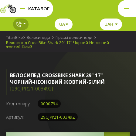
КАТАЛОГ
UA
UAH
TitanBike
Велосипеди
Гірські велосипеди
Велосипед CrossBike Shark 29" 17" Чорний-Неоновий
жовтий-Білий
ВЕЛОСИПЕД CROSSBIKE SHARK 29" 17"
ЧОРНИЙ-НЕОНОВИЙ ЖОВТИЙ-БІЛИЙ
[29CJPR21-003492]
Код товару
0000794
Артикул:
29CJPr21-003492