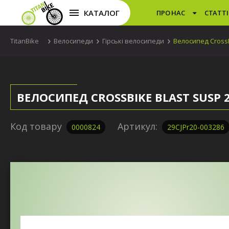
КАТАЛОГ
ПРО НАС
СТАТТІ
TitanBike
Велосипеди
Гірські велосипеди
Велосипед CrossB
ВЕЛОСИПЕД CROSSBIKE BLAST SUSP
Код товару
Артикул:
0000824
29CJPr20-003286