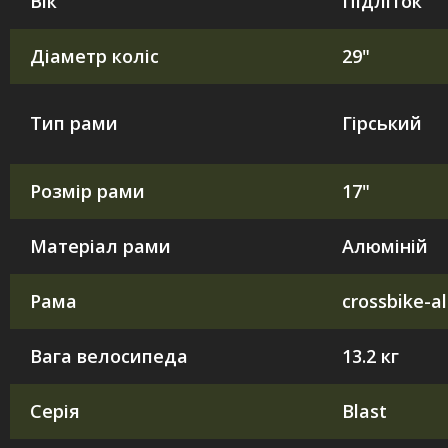
Вік
Підліток
Діаметр коліс
29"
Тип рами
Гірський
Розмір рами
17"
Матеріал рами
Алюміній
Рама
crossbike-a
Вага велосипеда
13.2 кг
Серія
Blast