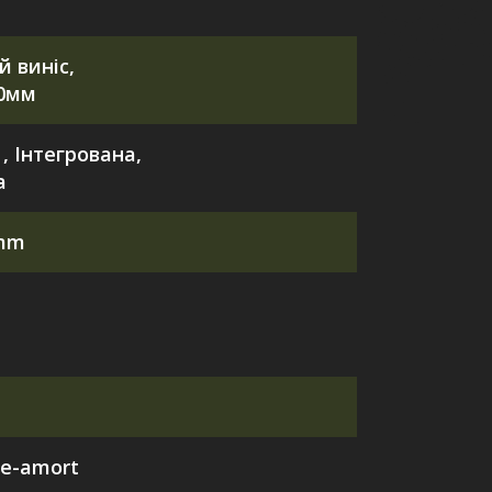
й виніс,
80мм
 , Інтегрована,
а
5mm
te-amort