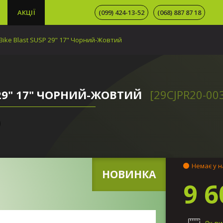
АКЦІЇ
(099) 424-13-52
(068) 887 87 18
ike Blast SUSP 29" 17" Чорний-Жовтий
 29" 17" ЧОРНИЙ-ЖОВТИЙ
[29CJPR20-00
Немає у н
НОВИНКА
9 6