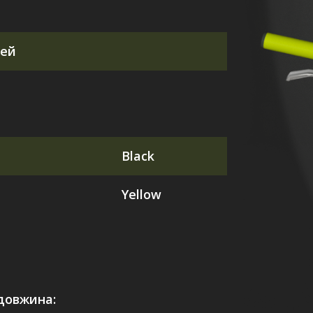
тей
Black
Yellow
довжина: