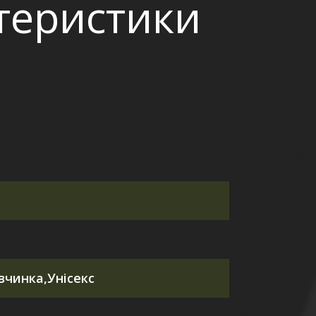
ктеристики
вчинка,Унісекс