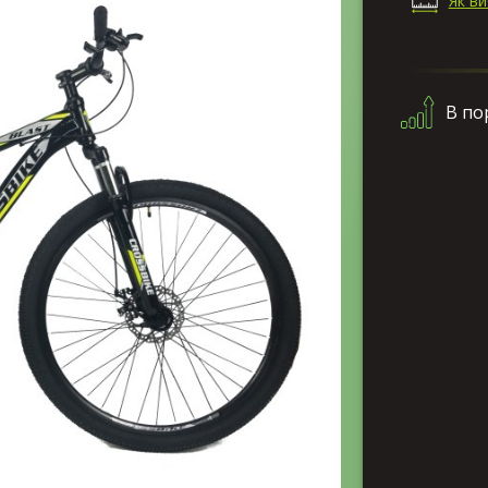
Як в
В по