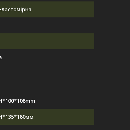
еластомірна
а
H*100*108mm
H*135*180мм