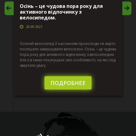
Осінь – це чудова пора року для
М
активного відпочинку з
в
велосипедом.
20.09.2021
г
Да
ко
Осінній велосипед З настанням прохолоди не варто
по
поспішати завершувати велосезон. Осінь – це чудова
вс
пора року для активного відпочинку з велосипедом.
к.
ве
Але є в таких покатушках свої особливості, на які слід
по
звертати увагу.
те
пі
сл
ПОДРОБНЕЕ