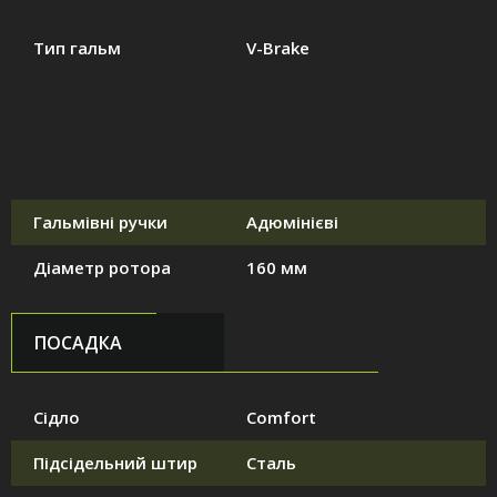
Тип гальм
V-Brake
Гальмівні ручки
Адюмінієві
Діаметр ротора
160 мм
ПОСАДКА
Сідло
Comfort
Підсідельний штир
Сталь