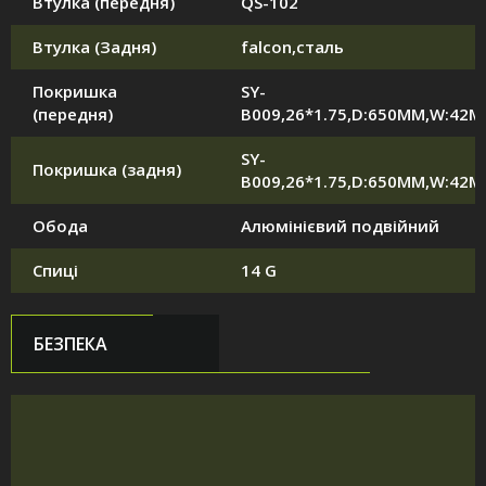
Втулка (передня)
QS-102
Втулка (Задня)
falcon,сталь
Покришка
SY-
(передня)
B009,26*1.75,D:650MM,W:42
SY-
Покришка (задня)
B009,26*1.75,D:650MM,W:42
Обода
Алюмінієвий подвійний
Спиці
14 G
БЕЗПЕКА