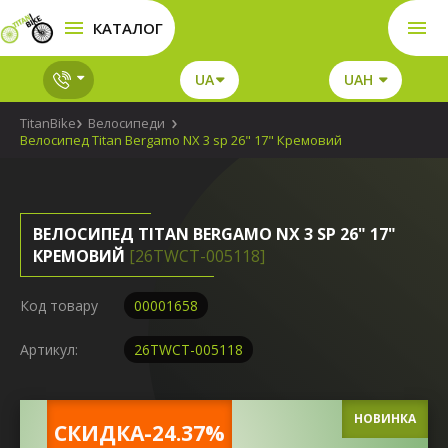
КАТАЛОГ
UA
UAH
TitanBike
Велосипеди
Велосипед Titan Bergamo NX 3 sp 26" 17" Кремовий
ВЕЛОСИПЕД TITAN BERGAMO NX 3 SP 26" 17"
КРЕМОВИЙ
[26TWCT-005118]
Код товару
00001658
Артикул:
26TWCT-005118
НОВИНКА
CКИДКА-24.37%