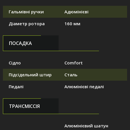
Гальмівні ручки
Адюмінієві
Діаметр ротора
160 мм
ПОСАДКА
Сідло
Comfort
Підсідельний штир
Сталь
Педалі
Алюмінієві педалі
ТРАНСМІССІЯ
Алюмінієвий шатун