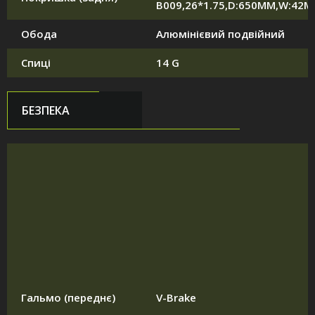
B009,26*1.75,D:650MM,W:42
Обода
Алюмінієвий подвійний
Спиці
14 G
БЕЗПЕКА
Гальмо (переднє)
V-Brake