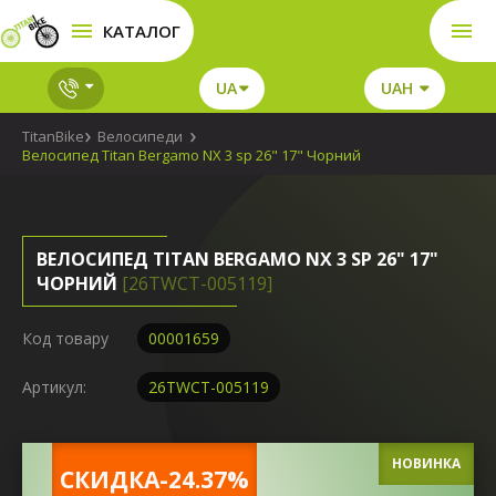
КАТАЛОГ
UA
UAH
TitanBike
Велосипеди
Велосипед Titan Bergamo NX 3 sp 26" 17" Чорний
ВЕЛОСИПЕД TITAN BERGAMO NX 3 SP 26" 17"
ЧОРНИЙ
[26TWCT-005119]
Код товару
00001659
Артикул:
26TWCT-005119
НОВИНКА
CКИДКА-24.37%