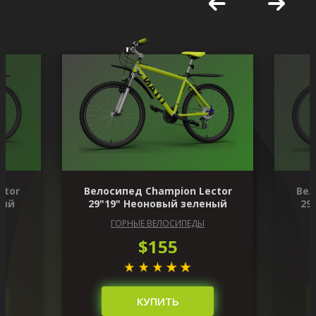
ctor
Велосипед Champion Lector
Вел
ный
29"19" Неоновый зеленый
29
ГОРНЫЕ ВЕЛОСИПЕДЫ
$155
КУПИТЬ