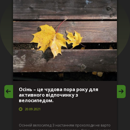
Осінь – це чудова пора року для
М
активного відпочинку з
в
велосипедом.
20.09.2021
г
Да
ко
Осінній велосипед З настанням прохолоди не варто