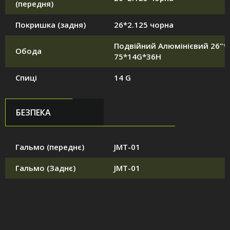
(передня)
Покришка (задня)
26*2.125 чорна
Подвійний Алюмінієвий 26"*1
Обода
75*14G*36H
Спиці
14 G
БЕЗПЕКА
Гальмо (переднє)
JMT-01
Гальмо (Заднє)
JMT-01