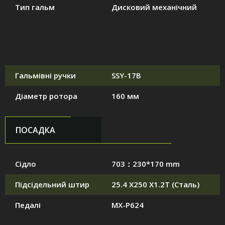
Тип гальм
Дисковий механічний
Гальмівні ручки
SSY-17B
Діаметр ротора
160 мм
ПОСАДКА
Сідло
703：230*170 mm
Підсідельний штир
25.4 X250 X1.2T (Сталь)
Педалі
MX-P624