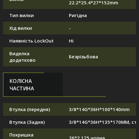
22.2*25.4*27*152mm
Тип вилки
Ригідна
Хід вилки
-
Наявність LockOut
Ні
Виделка
Безрізьбова
додатково
КОЛІСНА
ЧАСТИНА
Втулка (передня)
3/8*14G*36H*100*140mm
Втулка (Задня)
3/8*14G*36H*135*170MM, ст
Покришка
26*2.125 чорна