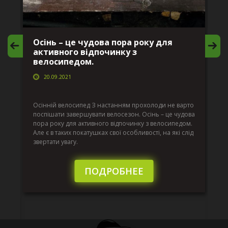
Осінь – це чудова пора року для
М
активного відпочинку з
в
велосипедом.
20.09.2021
г
Да
ко
Осінній велосипед З настанням прохолоди не варто
по
поспішати завершувати велосезон. Осінь – це чудова
вс
пора року для активного відпочинку з велосипедом.
к.
ве
Але є в таких покатушках свої особливості, на які слід
по
звертати увагу.
те
пі
сл
ПОДРОБНЕЕ