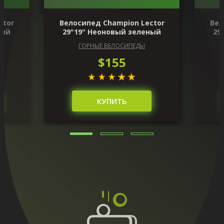
ctor
Велосипед Champion Lector
Вел
ный
29"19" Неоновый зеленый
29
ГОРНЫЕ ВЕЛОСИПЕДЫ
$155
КУПИТЬ