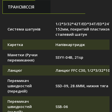
ТРАНСМІССІЯ
1/2*3/32*42T/ED*34T/ED*24T
Система шатунів
152мм, покритий пластиком
сталевий шатун
Каретка
Напівкартридж
Манетки (Ручки
SSYY-04B, 21sp
перемикання)
Ланцюг
Ланцюг FFC C30, 1/2*3/32*10
Перемикач
швидкостей
SSD-09, 28.6MM, нижня тяга
(передній)
Перемикач
швидкостей
SSB-06
(задній)