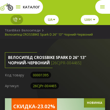
КАТАЛОГ
UA
UAH
TitanBike
Велосипеди
Велосипед CROSSBIKE Spark D 26" 13" Чорний-Червоний
ВЕЛОСИПЕД CROSSBIKE SPARK D 26" 13"
ЧОРНИЙ-ЧЕРВОНИЙ
[26CJPR-004465]
Код товару
00001395
Артикул:
26CJPr-004465
НОВИНКА
CКИДКА-23.02%