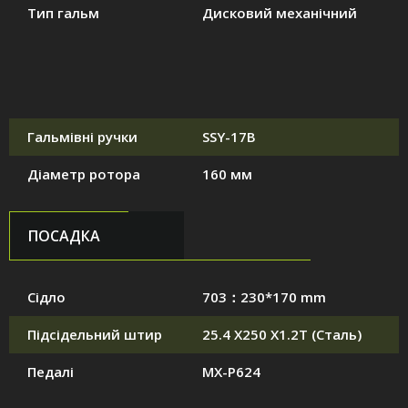
Тип гальм
Дисковий механічний
Гальмівні ручки
SSY-17B
Діаметр ротора
160 мм
ПОСАДКА
Сідло
703：230*170 mm
Підсідельний штир
25.4 X250 X1.2T (Сталь)
Педалі
MX-P624