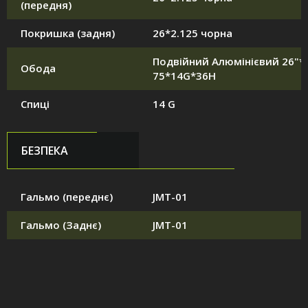
(передня)
Покришка (задня)
26*2.125 чорна
Подвійний Алюмінієвий 26"*1
Обода
75*14G*36H
Спиці
14 G
БЕЗПЕКА
Гальмо (переднє)
JMT-01
Гальмо (Заднє)
JMT-01