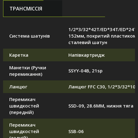
ТРАНСМІССІЯ
1/2*3/32*42T/ED*34T/ED*24T
Система шатунів
152мм, покритий пластиком
сталевий шатун
Каретка
Напівкартридж
Манетки (Ручки
SSYY-04B, 21sp
перемикання)
Ланцюг
Ланцюг FFC C30, 1/2*3/32*10
Перемикач
швидкостей
SSD-09, 28.6MM, нижня тяга
(передній)
Перемикач
швидкостей
SSB-06
(задній)