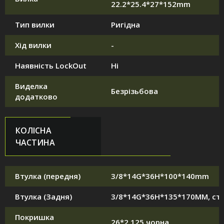
22.2*25.4*27*152mm
Тип вилки
Ригідна
Хід вилки
-
Наявність LockOut
Ні
Виделка
Безрізьбова
додатково
КОЛІСНА
ЧАСТИНА
Втулка (передня)
3/8*14G*36H*100*140mm
Втулка (Задня)
3/8*14G*36H*135*170MM, ст
Покришка
26*2.125 чорна