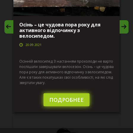
Осінь – це чудова пора року для
М
активного відпочинку з
в
велосипедом.
20.09.2021
г
Да
ко
Осінній велосипед З настанням прохолоди не варто
по
поспішати завершувати велосезон. Осінь – це чудова
вс
пора року для активного відпочинку з велосипедом.
к.
ве
Але є в таких покатушках свої особливості, на які слід
по
звертати увагу.
те
пі
сл
ПОДРОБНЕЕ