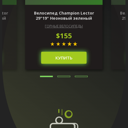
ctor
Велосипед Champion Lector
Вел
ный
29"19" Неоновый зеленый
29
ГОРНЫЕ ВЕЛОСИПЕДЫ
$155
КУПИТЬ