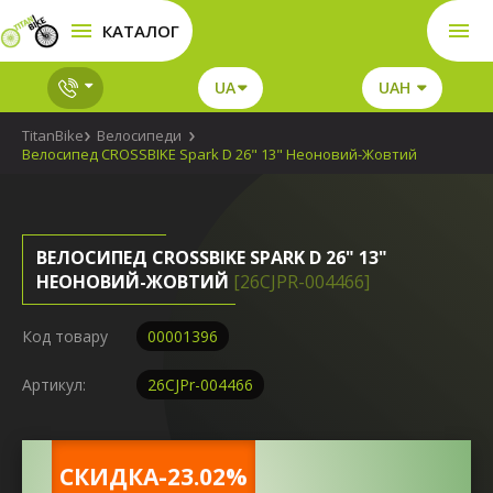
КАТАЛОГ
UA
UAH
TitanBike
Велосипеди
Велосипед CROSSBIKE Spark D 26" 13" Неоновий-Жовтий
ВЕЛОСИПЕД CROSSBIKE SPARK D 26" 13"
НЕОНОВИЙ-ЖОВТИЙ
[26CJPR-004466]
Код товару
00001396
Артикул:
26CJPr-004466
CКИДКА-23.02%